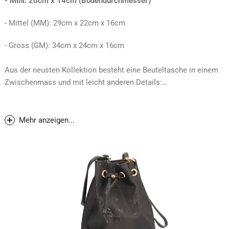
- Mini: 20cm x 14cm (Bodendurchmesser)
- Mittel (MM): 29cm x 22cm x 16cm
- Gross (GM): 34cm x 24cm x 16cm
Aus der neusten Kollektion besteht eine Beuteltasche in einem
Zwischenmass und mit leicht anderen Details:
- Klein (PM): 25cm x 27cm x 17cm
Mehr anzeigen...
Alle MCM Beuteltaschen sind in diversen Farben erhältlich und
können diagonal am Körper (crossbody) getragen werden.
Jede Tasche hat ihre einmalige Nummer, eingestanzt in ein
Messingschild.