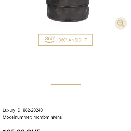
DET
360° ANSICHT
Luxury ID:
862-20240
Modelnummer:
mcmbminivins