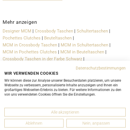
Mehr anzeigen
Designer MCM
|
Crossbody Taschen
|
Schultertaschen
|
Pochettes Clutches
|
Beuteltaschen
|
MCM in Crossbody Taschen
|
MCM in Schultertaschen
|
MCM in Pochettes Clutches
|
MCM in Beuteltaschen
|
Crossbody Taschen in der Farbe Schwarz
|
Schultertaschen in der Farbe Schwarz
|
Datenschutzbestimmungen
Pochettes Clutches in der Farbe Schwarz
|
WIR VERWENDEN COOKIES
Beuteltaschen in der Farbe Schwarz
Wir können diese zur Analyse unserer Besucherdaten platzieren, um unsere
Webseite zu verbessern, personalisierte Inhalte anzuzeigen und Ihnen ein
großartiges Webseiten-Erlebnis zu bieten. Für weitere Informationen zu den
von uns verwendeten Cookies öffnen Sie die Einstellungen.
Versand- und Lieferbedingungen
Alle akzeptieren
LUXURY-PROMISE
Ablehnen
Nein, anpassen