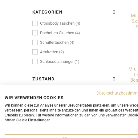
HERRENTASCHEN
KATEGORIEN
Mi
Sc
HOBO TASCHEN
Crossbody Taschen (4)
Pochettes Clutches (4)
MESSENGER
Schultertaschen (4)
POCHETTES CLUTCHES
Armketten (2)
REISEGEPÄCK
Schlüsselanhänger (1)
RUCKSÄCKE
Miu
L
ZUSTAND
Bes
SCHULTERTASCHEN
5 Sehr Gut (1)
SHOPPER
Datenschutzbestimm
WIR VERWENDEN COOKIES
4 Gut (6)
STRANDTASCHEN
Wir können diese zur Analyse unserer Besucherdaten platzieren, um unsere Webs
verbessern, personalisierte Inhalte anzuzeigen und Ihnen ein großartiges Websei
TOTE BAGS
Erlebnis zu bieten. Für weitere Informationen zu den von uns verwendeten Cooki
FARBEN
öffnen Sie die Einstellungen.
TWO WAY TASCHEN