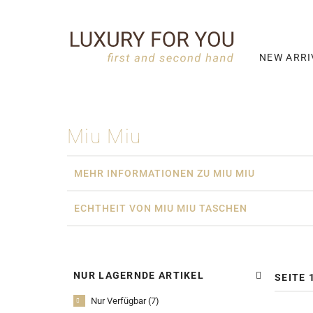
NEW ARRIVALS
LETZTE 3 TAGE
NEW ARRI
LETZTE 7 TAGE
LETZTE 14 TAGE
TASCHEN
Miu Miu
BAUCHTASCHEN
MEHR INFORMATIONEN ZU MIU MIU
BEUTELTASCHEN
BOSTON BAGS
ECHTHEIT VON MIU MIU TASCHEN
BUSINESSTASCHEN
CAMERA BAGS
NUR LAGERNDE ARTIKEL
SEITE 
CROSSBODY TASCHEN
Nur Verfügbar (7)
HANDTASCHEN