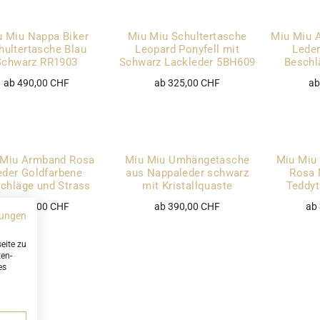
u Miu Nappa Biker
Miu Miu Schultertasche
Miu Miu 
hultertasche Blau
Leopard Ponyfell mit
Leder
Schwarz RR1903
Schwarz Lackleder 5BH609
Beschl
ab 490,00 CHF
ab 325,00 CHF
ab
 Miu Armband Rosa
Miu Miu Umhängetasche
Miu Miu
eder Goldfarbene
aus Nappaleder schwarz
Rosa 
chläge und Strass
mit Kristallquaste
Teddy
ab 150,00 CHF
ab 390,00 CHF
ab
ungen
eite zu
ten-
es