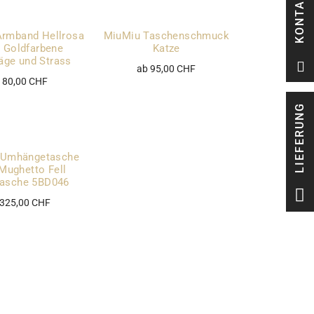
KONTAKT
Armband Hellrosa
MiuMiu Taschenschmuck
 Goldfarbene
Katze
äge und Strass
ab 95,00 CHF
 80,00 CHF
LIEFERUNG
 Umhängetasche
Mughetto Fell
tasche 5BD046
 325,00 CHF