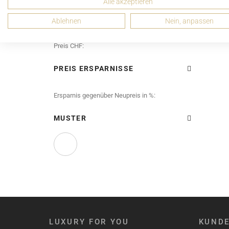
WICKELTASCHEN
Alle akzeptieren
PREIS
Ablehnen
Nein, anpassen
ACCESSOIRES
AGENDAS
Preis CHF:
DEKOMATERIAL
PREIS ERSPARNISSE
DIVERSE ACCESSOIRES
Ersparnis gegenüber Neupreis in %:
GÜRTEL
MUSTER
HAARSCHMUCK
HANDYZUBEHÖR
HÜLLEN & ETUIS
KARTENHALTER
NECESSAIRES
PFLEGEPRODUKTE
LUXURY FOR YOU
KUNDE