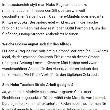
Im Luxusbereich stylt man Hobo Bags am besten zu
minimalistischen, fliessenden Silhouetten wie weit
geschnittenen Seidenhosen, Cashmere-Mänteln oder eleganten
Knitwear-Looks. Besonders edel wirkt es, wenn die Tasche
farblich Ton-in-Ton mit dem restlichen Outfit harmoniert, um die
fließende, unangestrengte Ästhetik zu betonen.
Welche Grösse eignet sich für den Alltag?
Für den Alltag ist eine mittlere bis grosse Variante (ca. 35-45cm)
ideal, da der typische Knautsch-Effekt erst ab dieser Grösse
richtig zur Geltung kommt. Kleinere Mini-Hobos sind zwar ein
wunderschöner Akzent für den Abend, verlieren jedoch den
funktionalen "Viel-Platz-Vorteil" für den täglichen Gebrauch.
Sind Hobo Taschen für die Arbeit geeignet?
Ja, wenn man Modelle aus hochwertigstem Glatt- oder
Flechtleder in gedeckten Tönen wählt (wie Modelle von
Loewe
).
Da sie jedoch keinen strukturierten Boden haben, sollte man für
lose Dokumente im Inneren eine feste Dokumentenmappe