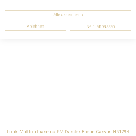
Louis Vuitton Loop Monogram Canvas M81098
Alle akzeptieren
ab 1.850,00 CHF
Ablehnen
Nein, anpassen
Louis Vuitton Ipanema PM Damier Ebene Canvas N51294