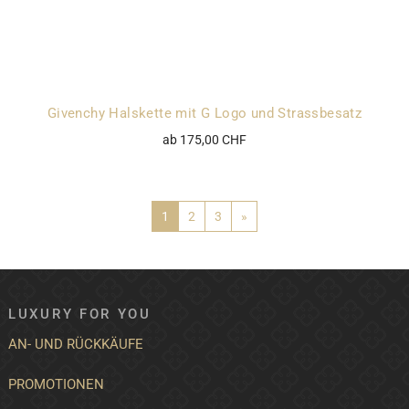
Givenchy Halskette mit G Logo und Strassbesatz
ab 175,00 CHF
1
2
3
»
LUXURY FOR YOU
AN- UND RÜCKKÄUFE
PROMOTIONEN