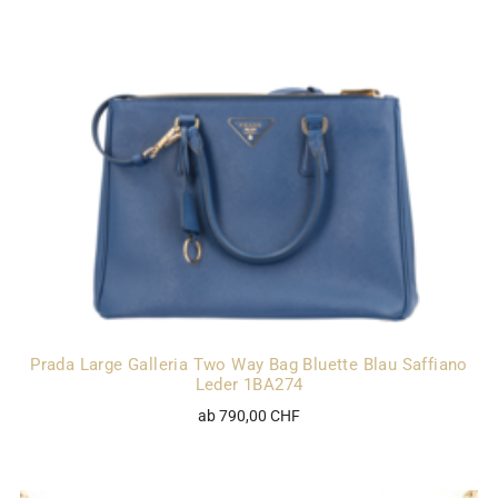
Prada Large Galleria Two Way Bag Bluette Blau Saffiano
Leder 1BA274
ab 790,00 CHF