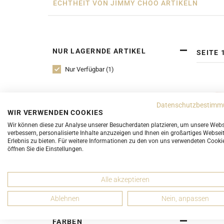
ECHTHEIT VON JIMMY CHOO ARTIKELN
NUR LAGERNDE ARTIKEL
SEITE 
Nur Verfügbar (1)
KATEGORIEN
Datenschutzbestimm
WIR VERWENDEN COOKIES
Crossbody Taschen (1)
Wir können diese zur Analyse unserer Besucherdaten platzieren, um unsere Webs
Pochettes Clutches (1)
verbessern, personalisierte Inhalte anzuzeigen und Ihnen ein großartiges Websei
Erlebnis zu bieten. Für weitere Informationen zu den von uns verwendeten Cooki
Wallet on Chain (1)
öffnen Sie die Einstellungen.
Jimmy
Cl
ZUSTAND
Alle akzeptieren
4 Gut (1)
Ablehnen
Nein, anpassen
FARBEN