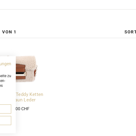
SOR
1 VON 1
ungen
eite zu
ten-
es
 Choo Teddy Ketten
utch Braun Leder
ab 290,00 CHF