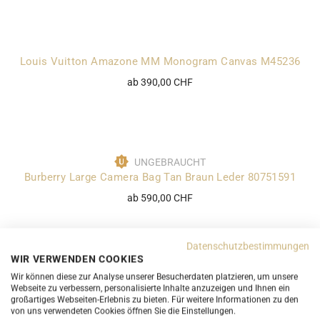
Louis Vuitton Amazone MM Monogram Canvas M45236
ab 390,00 CHF
UNGEBRAUCHT
Burberry Large Camera Bag Tan Braun Leder 80751591
ab 590,00 CHF
Datenschutzbestimmungen
WIR VERWENDEN COOKIES
Marc by Marc Jacobs Small Snapshot Umhängetasche
Wir können diese zur Analyse unserer Besucherdaten platzieren, um unsere
Petrol Schwarz Bordeaux Leder
Webseite zu verbessern, personalisierte Inhalte anzuzeigen und Ihnen ein
großartiges Webseiten-Erlebnis zu bieten. Für weitere Informationen zu den
ab 250,00 CHF
von uns verwendeten Cookies öffnen Sie die Einstellungen.