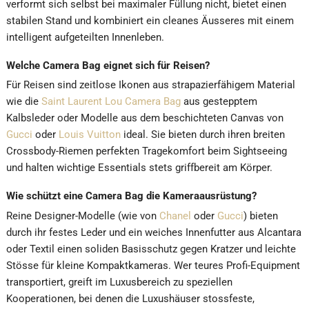
verformt sich selbst bei maximaler Füllung nicht, bietet einen
stabilen Stand und kombiniert ein cleanes Äusseres mit einem
intelligent aufgeteilten Innenleben.
Welche Camera Bag eignet sich für Reisen?
Für Reisen sind zeitlose Ikonen aus strapazierfähigem Material
wie die
Saint Laurent Lou Camera Bag
aus gestepptem
Kalbsleder oder Modelle aus dem beschichteten Canvas von
Gucci
oder
Louis Vuitton
ideal. Sie bieten durch ihren breiten
Crossbody-Riemen perfekten Tragekomfort beim Sightseeing
und halten wichtige Essentials stets griffbereit am Körper.
Wie schützt eine Camera Bag die Kameraausrüstung?
Reine Designer-Modelle (wie von
Chanel
oder
Gucci
) bieten
durch ihr festes Leder und ein weiches Innenfutter aus Alcantara
oder Textil einen soliden Basisschutz gegen Kratzer und leichte
Stösse für kleine Kompaktkameras. Wer teures Profi-Equipment
transportiert, greift im Luxusbereich zu speziellen
Kooperationen, bei denen die Luxushäuser stossfeste,