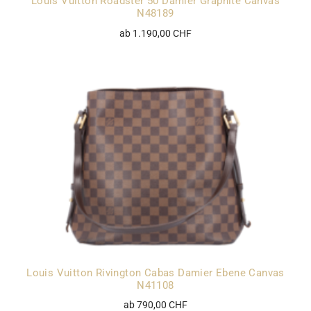
Louis Vuitton Roadster 50 Damier Graphite Canvas
N48189
ab 1.190,00 CHF
Louis Vuitton Rivington Cabas Damier Ebene Canvas
N41108
ab 790,00 CHF