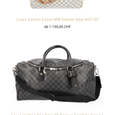
Louis Vuitton Evora MM Damier Azur N41133
ab 1.190,00 CHF