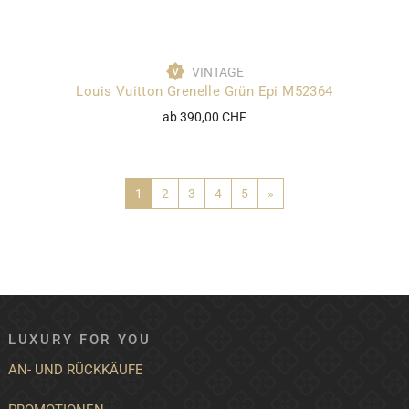
VINTAGE
Louis Vuitton Grenelle Grün Epi M52364
ab 390,00 CHF
1
2
3
4
5
»
LUXURY FOR YOU
AN- UND RÜCKKÄUFE