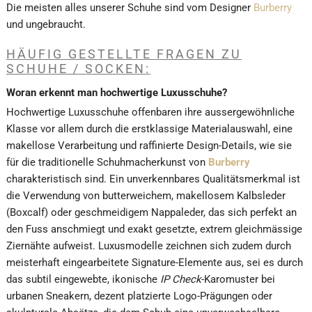
Die meisten alles unserer Schuhe sind vom Designer
Burberry
und ungebraucht.
HÄUFIG GESTELLTE FRAGEN ZU
SCHUHE / SOCKEN
:
Woran erkennt man hochwertige Luxusschuhe?
Hochwertige Luxusschuhe offenbaren ihre aussergewöhnliche
Klasse vor allem durch die erstklassige Materialauswahl, eine
makellose Verarbeitung und raffinierte Design-Details, wie sie
für die traditionelle Schuhmacherkunst von
Burberry
charakteristisch sind. Ein unverkennbares Qualitätsmerkmal ist
die Verwendung von butterweichem, makellosem Kalbsleder
(Boxcalf) oder geschmeidigem Nappaleder, das sich perfekt an
den Fuss anschmiegt und exakt gesetzte, extrem gleichmässige
Ziernähte aufweist. Luxusmodelle zeichnen sich zudem durch
meisterhaft eingearbeitete Signature-Elemente aus, sei es durch
das subtil eingewebte, ikonische
IP Check
-Karomuster bei
urbanen Sneakern, dezent platzierte Logo-Prägungen oder