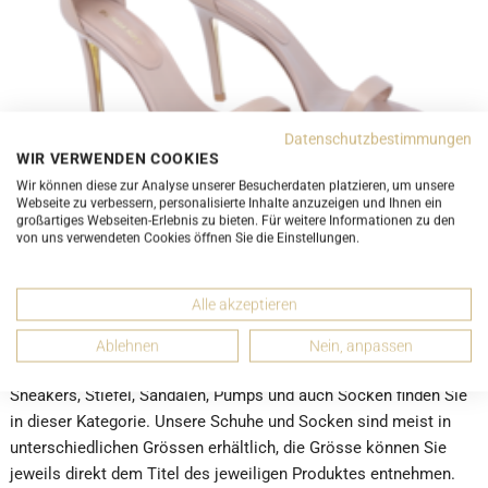
Datenschutzbestimmungen
WIR VERWENDEN COOKIES
Wir können diese zur Analyse unserer Besucherdaten platzieren, um unsere
UNGEBRAUCHT
Webseite zu verbessern, personalisierte Inhalte anzuzeigen und Ihnen ein
Burberry Rhea Sandalen Light Almond und Braun Gr. 40 -
großartiges Webseiten-Erlebnis zu bieten. Für weitere Informationen zu den
von uns verwendeten Cookies öffnen Sie die Einstellungen.
80707341011
ab 290,00 CHF
Alle akzeptieren
Ablehnen
Nein, anpassen
Schuhe / Socken
Sneakers, Stiefel, Sandalen, Pumps und auch Socken finden Sie
in dieser Kategorie. Unsere Schuhe und Socken sind meist in
unterschiedlichen Grössen erhältlich, die Grösse können Sie
jeweils direkt dem Titel des jeweiligen Produktes entnehmen.