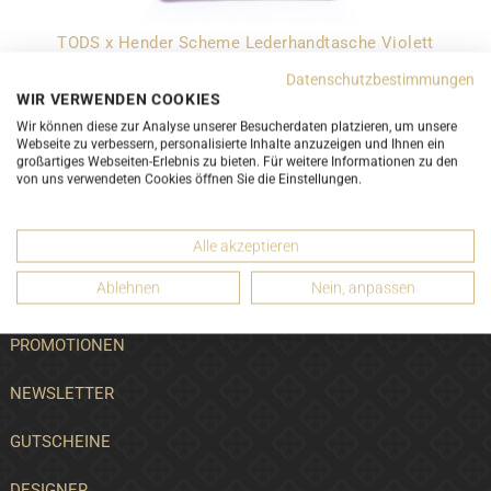
TODS x Hender Scheme Lederhandtasche Violett
ab 190,00 CHF
Datenschutzbestimmungen
WIR VERWENDEN COOKIES
Wir können diese zur Analyse unserer Besucherdaten platzieren, um unsere
Webseite zu verbessern, personalisierte Inhalte anzuzeigen und Ihnen ein
großartiges Webseiten-Erlebnis zu bieten. Für weitere Informationen zu den
von uns verwendeten Cookies öffnen Sie die Einstellungen.
Alle akzeptieren
LUXURY FOR YOU
Ablehnen
Nein, anpassen
AN- UND RÜCKKÄUFE
PROMOTIONEN
NEWSLETTER
GUTSCHEINE
DESIGNER