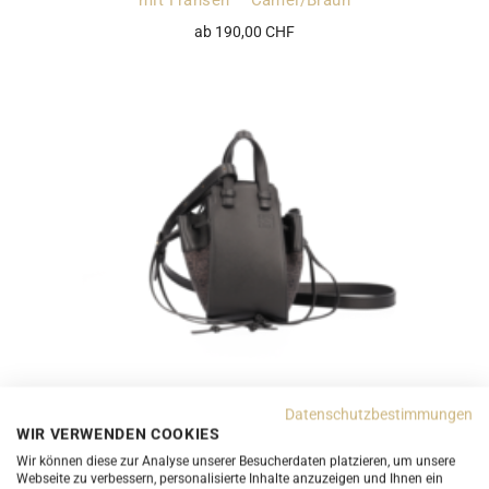
mit Fransen – Camel/Braun
ab 190,00 CHF
Loewe Mini Hammock Drawstring Schwarz Two Way
Datenschutzbestimmungen
Tasche Leder und Textil
WIR VERWENDEN COOKIES
ab 1.090,00 CHF
Wir können diese zur Analyse unserer Besucherdaten platzieren, um unsere
Webseite zu verbessern, personalisierte Inhalte anzuzeigen und Ihnen ein