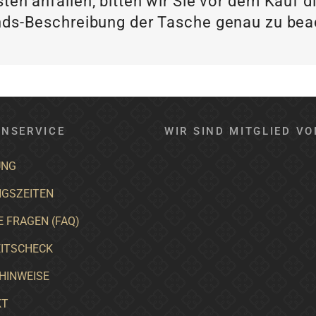
ten anfallen, bitten wir Sie vor dem Kau
ds-Beschreibung der Tasche genau zu be
NSERVICE
WIR SIND MITGLIED VO
UNG
GSZEITEN
E FRAGEN (FAQ)
ITSCHECK
HINWEISE
KT