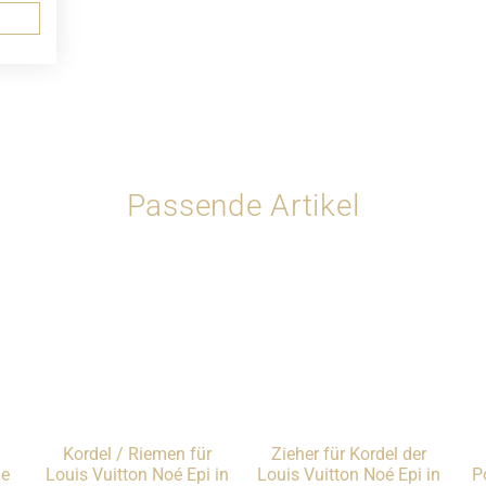
Passende Artikel
Kordel / Riemen für
Zieher für Kordel der
ie
Louis Vuitton Noé Epi in
Louis Vuitton Noé Epi in
P