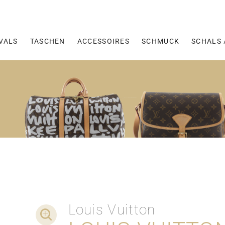
VALS
TASCHEN
ACCESSOIRES
SCHMUCK
SCHALS 
Louis Vuitton
DETAIL-AUFNAHMEN