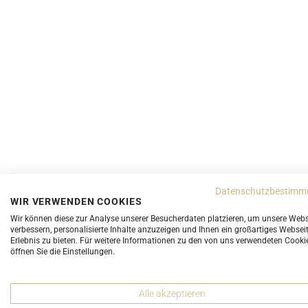
Datenschutzbestimm
DETAILS
ABMESSUNGEN
ZUSTANDSBE
WIR VERWENDEN COOKIES
Wir können diese zur Analyse unserer Besucherdaten platzieren, um unsere Webs
verbessern, personalisierte Inhalte anzuzeigen und Ihnen ein großartiges Websei
Farbe:
Schwarz
Erlebnis zu bieten. Für weitere Informationen zu den von uns verwendeten Cooki
öffnen Sie die Einstellungen.
Material aussen:
Epi Leder mit dezent eingeprägte
Lederriemen. Über der Schulter zu tragen.
Material innen:
Ton-in-Ton Mikrofaserinnenfutter.
Alle akzeptieren