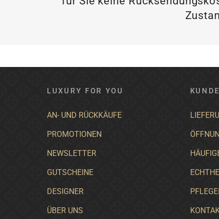
für Sie keine Rücksendungskos
Zustan
LUXURY FOR YOU
KUNDE
AN- UND RÜCKKÄUFE
LIEFER
PROMOTIONEN
ÖFFNUN
NEWSLETTER
HÄUFIG
GUTSCHEINE
ECHTHE
DESIGNER
PFLEGE
ÜBER UNS
KONTA