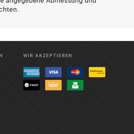
f die angegebene Abmessung und
achten.
N
WIR AKZEPTIEREN