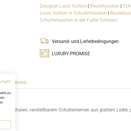
Designer Louis Vuitton
|
Beuteltaschen
|
Sch
Louis Vuitton in Schultertaschen
|
Beuteltas
Schultertaschen in der Farbe Schwarz
Versand- und Lieferbedingungen
LUXURY-PROMISE
ungen
SCHREIBUNG
eite zu
ten-
es
n LV-Initialen, verstellbarem Schulterriemen aus glattem Leder,
 D-Ring.