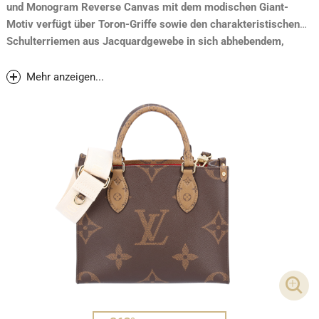
und Monogram Reverse Canvas mit dem modischen Giant-
Motiv verfügt über Toron-Griffe sowie den charakteristischen
Schulterriemen aus Jacquardgewebe in sich abhebendem,
beigefarbenem Crème. Als perfekter Aufbewahrungsort für
Münzen und kleine Kostbarkeiten dient eine abnehmbare
Mehr anzeigen...
Geldbörse.
DET