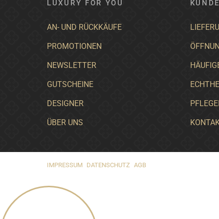
LUXURY FOR YOU
KUNDE
AN- UND RÜCKKÄUFE
LIEFER
PROMOTIONEN
ÖFFNUN
NEWSLETTER
HÄUFIG
GUTSCHEINE
ECHTHE
DESIGNER
PFLEGE
ÜBER UNS
KONTA
IMPRESSUM
DATENSCHUTZ
AGB