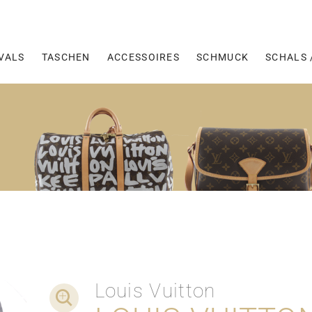
VALS
TASCHEN
ACCESSOIRES
SCHMUCK
SCHALS 
Louis Vuitton
DETAIL-AUFNAHMEN