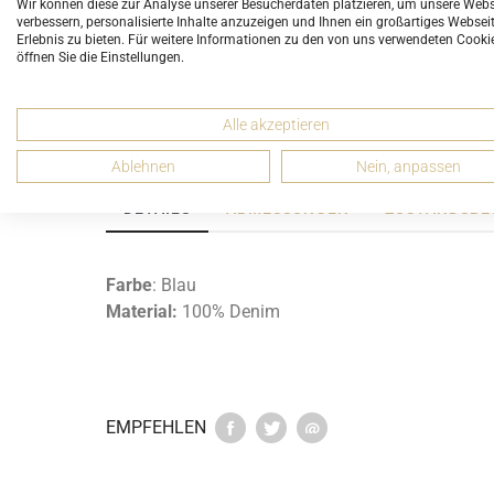
Wir können diese zur Analyse unserer Besucherdaten platzieren, um unsere Webs
verbessern, personalisierte Inhalte anzuzeigen und Ihnen ein großartiges Websei
Erlebnis zu bieten. Für weitere Informationen zu den von uns verwendeten Cooki
öffnen Sie die Einstellungen.
Alle akzeptieren
Ablehnen
Nein, anpassen
DETAILS
ABMESSUNGEN
ZUSTANDSBE
Farbe
: Blau
Material:
100% Denim
EMPFEHLEN