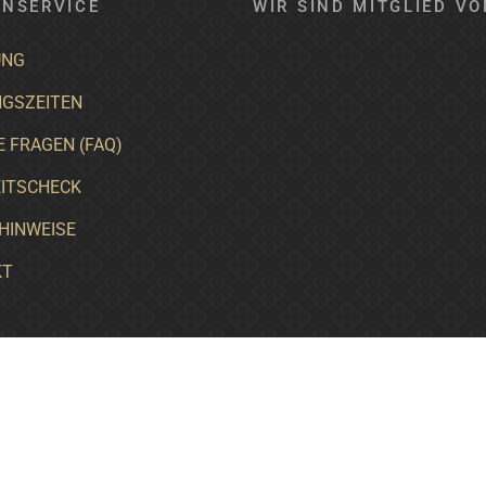
NSERVICE
WIR SIND MITGLIED VO
UNG
GSZEITEN
E FRAGEN (FAQ)
ITSCHECK
HINWEISE
KT