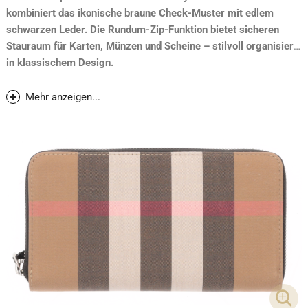
kombiniert das ikonische braune Check-Muster mit edlem
schwarzen Leder. Die Rundum-Zip-Funktion bietet sicheren
Stauraum für Karten, Münzen und Scheine – stilvoll organisiert
in klassischem Design.
Neupreis 2024: CHF 500.-
Mehr anzeigen...
DET