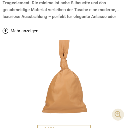
Trageelement. Die minimalistische Silhouette und das
geschmeidige Material verleihen der Tasche eine moderne,
luxuriöse Ausstrahlung – perfekt für elegante Anlässe oder
stilvolle Alltagslooks. Hochwertige Verarbeitung mit
ikonischem Bottega-Design.
Mehr anzeigen...
DET