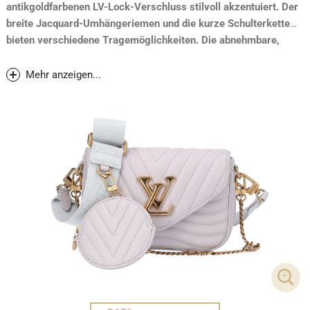
antikgoldfarbenen LV-Lock-Verschluss stilvoll akzentuiert. Der
breite Jacquard-Umhängeriemen und die kurze Schulterkette
bieten verschiedene Tragemöglichkeiten. Die abnehmbare,
runde Geldbörse kann am Riemen befestigt werden und ist
perfekt, um Münzen oder Ohrhörer sicher und stilvoll
Mehr anzeigen...
aufzubewahren.
Neupreis 2021: CHF 2'250.-
DET