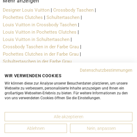
Mehr anzeigen
Designer Louis Vuitton
|
Crossbody Taschen
|
Pochettes Clutches
|
Schultertaschen
|
Louis Vuitton in Crossbody Taschen
|
Louis Vuitton in Pochettes Clutches
|
Louis Vuitton in Schultertaschen
|
Crossbody Taschen in der Farbe Grau
|
Pochettes Clutches in der Farbe Grau
|
Schultertaschen in der Farbe Grau
Datenschutzbestimmungen
WIR VERWENDEN COOKIES
Wir können diese zur Analyse unserer Besucherdaten platzieren, um unsere
Versand- und Lieferbedingungen
Webseite zu verbessern, personalisierte Inhalte anzuzeigen und Ihnen ein
großartiges Webseiten-Erlebnis zu bieten. Für weitere Informationen zu den
LUXURY-PROMISE
von uns verwendeten Cookies öffnen Sie die Einstellungen.
Alle akzeptieren
Ablehnen
Nein, anpassen
DETAILS