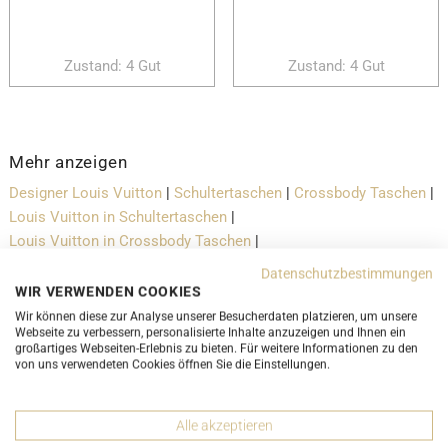
Zustand: 4 Gut
Zustand: 4 Gut
Mehr anzeigen
Designer Louis Vuitton
|
Schultertaschen
|
Crossbody Taschen
|
Louis Vuitton in Schultertaschen
|
Louis Vuitton in Crossbody Taschen
|
Schultertaschen in der Farbe Braun
|
Datenschutzbestimmungen
Crossbody Taschen in der Farbe Braun
WIR VERWENDEN COOKIES
Wir können diese zur Analyse unserer Besucherdaten platzieren, um unsere
Webseite zu verbessern, personalisierte Inhalte anzuzeigen und Ihnen ein
großartiges Webseiten-Erlebnis zu bieten. Für weitere Informationen zu den
Versand- und Lieferbedingungen
von uns verwendeten Cookies öffnen Sie die Einstellungen.
LUXURY-PROMISE
Alle akzeptieren