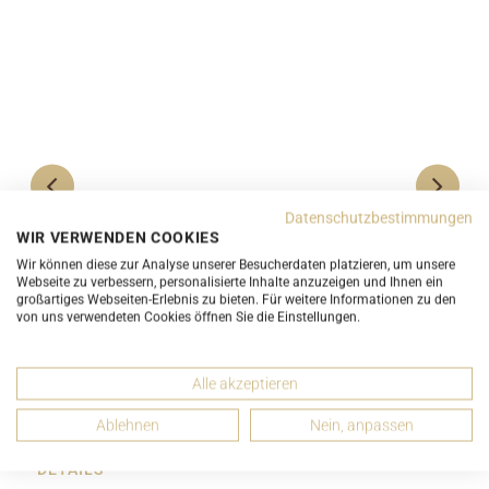
Datenschutzbestimmungen
WIR VERWENDEN COOKIES
Burberry Schal Check Candle Gelb Cashmere
Burberry
Wir können diese zur Analyse unserer Besucherdaten platzieren, um unsere
168cm x 15cm 80987251
Webseite zu verbessern, personalisierte Inhalte anzuzeigen und Ihnen ein
großartiges Webseiten-Erlebnis zu bieten. Für weitere Informationen zu den
ab 275,00 CHF
von uns verwendeten Cookies öffnen Sie die Einstellungen.
UNGEBRAUCHT
Alle akzeptieren
Ablehnen
Nein, anpassen
DETAILS