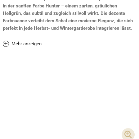
in der sanften Farbe Hunter – einem zarten, gräulichen
Hellgrün, das subtil und zugleich stilvoll wirkt. Die dezente
Farbnuance verleiht dem Schal eine moderne Eleganz, die sich
perfekt in jede Herbst- und Wintergarderobe integrieren lässt.
Dank der weichen Wolle bietet er angenehmen Tragekomfort
und wärmt zuverlässig bei kühleren Temperaturen.
Mehr anzeigen...
Neupreis 2024: CHF 520.-
DET