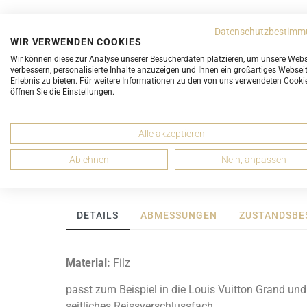
Datenschutzbestimm
WIR VERWENDEN COOKIES
Entrupy Echtheitsprüfung für
Entrupy Echthei
Wir können diese zur Analyse unserer Besucherdaten platzieren, um unsere Webs
verbessern, personalisierte Inhalte anzuzeigen und Ihnen ein großartiges Websei
Hermès Artikel
alle Marken a
Erlebnis zu bieten. Für weitere Informationen zu den von uns verwendeten Cooki
öffnen Sie die Einstellungen.
ab 175,00 CHF
ab 50,0
UNGEBRAUCHT
UNGE
Alle akzeptieren
Ablehnen
Nein, anpassen
DETAILS
ABMESSUNGEN
ZUSTANDSBE
Material:
Filz
passt zum Beispiel in die Louis Vuitton Grand und
seitliches Reissverschlussfach