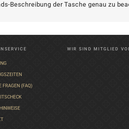
ds-Beschreibung der Tasche genau zu be
NSERVICE
WIR SIND MITGLIED VO
UNG
GSZEITEN
E FRAGEN (FAQ)
ITSCHECK
HINWEISE
KT