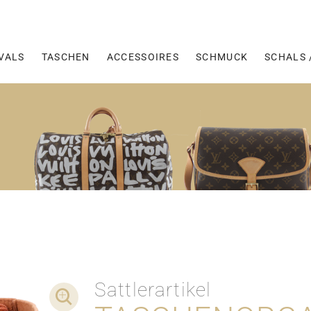
VALS
TASCHEN
ACCESSOIRES
SCHMUCK
SCHALS 
Sattlerartikel
DETAIL-AUFNAHMEN