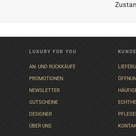
Zustan
LUXURY FOR YOU
KUNDE
AN- UND RÜCKKÄUFE
LIEFER
PROMOTIONEN
ÖFFNUN
NEWSLETTER
HÄUFIG
GUTSCHEINE
ECHTHE
DESIGNER
PFLEGE
ÜBER UNS
KONTA