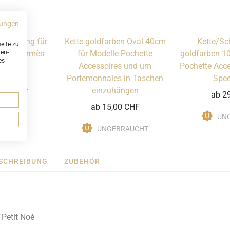
ungen
tsprüfung für
Kette goldfarben Oval 40cm
Kette/Sc
eite zu
ten-
usser Hermès
für Modelle Pochette
goldfarben 1
es
Accessoires und um
Pochette Acce
0 CHF
Portemonnaies in Taschen
Spe
einzuhängen
BRAUCHT
ab 2
ab 15,00 CHF
UN
UNGEBRAUCHT
SCHREIBUNG
ZUBEHÖR
 Petit Noé