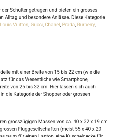
r der Schulter getragen und bieten ein grosses
den Alltag und besondere Anlässe. Diese Kategorie
Louis Vuitton
,
Gucci
,
Chanel
,
Prada
,
Burberry
,
lle mit einer Breite von 15 bis 22 cm (wie die
 Platz für das Wesentliche wie Smartphone,
reite von 25 bis 32 cm. Hier lassen sich auch
in die Kategorie der Shopper oder grossen
 ihren grosszügigen Massen von ca. 40 x 32 x 19 cm
grossen Fluggesellschaften (meist 55 x 40 x 20
tauraum für einen Laptop, eine Kuscheldecke für