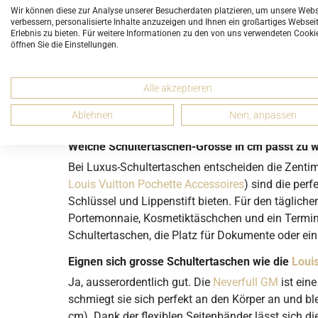
Wir können diese zur Analyse unserer Besucherdaten platzieren, um unsere Webs
Elegant und praktisch – Schultertaschen für einen 
verbessern, personalisierte Inhalte anzuzeigen und Ihnen ein großartiges Websei
Erlebnis zu bieten. Für weitere Informationen zu den von uns verwendeten Cooki
Hauptfach sowie mehrere kleinere Fächer. Gefertig
öffnen Sie die Einstellungen.
ist die umfangreichste in unserem gesamten Sho
Hermès
,
Bottega Veneta
,
Marc Jacobs
,
Chloé
,
Bulg
Alle akzeptieren
Ablehnen
Nein, anpassen
HÄUFIG GESTELLTE FRAGE
Welche Schultertaschen-Grösse in cm passt zu 
Bei Luxus-Schultertaschen entscheiden die Zentim
Louis Vuitton Pochette Accessoires
) sind die per
Schlüssel und Lippenstift bieten. Für den täglich
Portemonnaie, Kosmetiktäschchen und ein Terminka
Schultertaschen, die Platz für Dokumente oder ein 
Eignen sich grosse Schultertaschen wie die
Loui
Ja, ausserordentlich gut. Die
Neverfull GM
ist ein
schmiegt sie sich perfekt an den Körper an und 
cm). Dank der flexiblen Seitenbänder lässt sich 