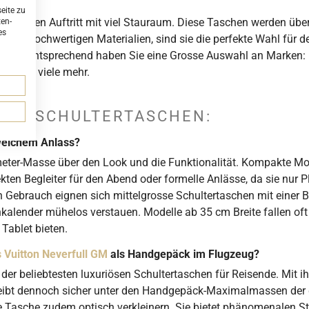
eite zu
stilvollen Auftritt mit viel Stauraum. Diese Taschen werden übe
ten-
es
t aus hochwertigen Materialien, sind sie die perfekte Wahl für 
p, dementsprechend haben Sie eine Grosse Auswahl an Marken:
ari
und viele mehr.
N ZU SCHULTERTASCHEN:
welchem Anlass?
eter-Masse über den Look und die Funktionalität. Kompakte Mode
fekten Begleiter für den Abend oder formelle Anlässe, da sie nur
en Gebrauch eignen sich mittelgrosse Schultertaschen mit einer B
lender mühelos verstauen. Modelle ab 35 cm Breite fallen oft 
Tablet bieten.
s Vuitton Neverfull GM
als Handgepäck im Flugzeug?
e der beliebtesten luxuriösen Schultertaschen für Reisende. Mit
bleibt dennoch sicher unter den Handgepäck-Maximalmassen der 
die Tasche zudem optisch verkleinern. Sie bietet phänomenalen S