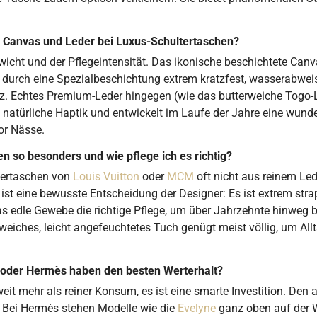
m Canvas und Leder bei Luxus-Schultertaschen?
Gewicht und der Pflegeintensität. Das ikonische beschichtete Ca
urch eine Spezialbeschichtung extrem kratzfest, wasserabweisend
atz. Echtes Premium-Leder hingegen (wie das butterweiche Togo
e, natürliche Haptik und entwickelt im Laufe der Jahre eine wund
or Nässe.
so besonders und wie pflege ich es richtig?
ltertaschen von
Louis Vuitton
oder
MCM
oft nicht aus reinem Le
 ist eine bewusste Entscheidung der Designer: Es ist extrem st
das edle Gewebe die richtige Pflege, um über Jahrzehnte hinweg b
 weiches, leicht angefeuchtetes Tuch genügt meist völlig, um A
 oder Hermès haben den besten Werterhalt?
weit mehr als reiner Konsum, es ist eine smarte Investition. Den
. Bei Hermès stehen Modelle wie die
Evelyne
ganz oben auf der 