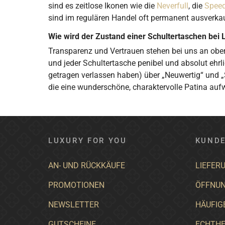
sind es zeitlose Ikonen wie die
Neverfull
, die
Spee
sind im regulären Handel oft permanent ausverkauf
Wie wird der Zustand einer Schultertaschen bei 
Transparenz und Vertrauen stehen bei uns an ober
und jeder Schultertasche penibel und absolut ehrl
getragen verlassen haben) über „Neuwertig“ und „
die eine wunderschöne, charaktervolle Patina auf
LUXURY FOR YOU
KUNDE
AN- UND RÜCKKÄUFE
LIEFER
PROMOTIONEN
ÖFFNUN
NEWSLETTER
HÄUFIG
GUTSCHEINE
ECHTHE