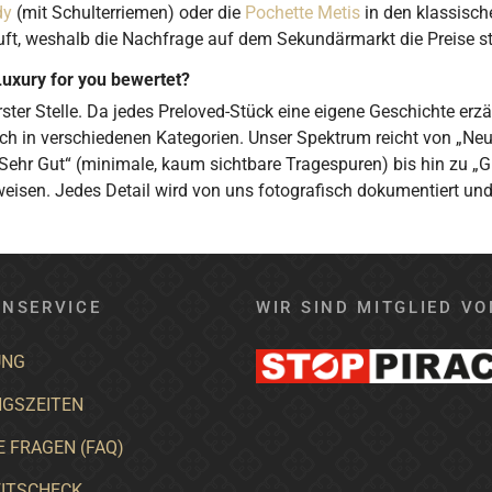
dy
(mit Schulterriemen) oder die
Pochette Metis
in den klassisc
t, weshalb die Nachfrage auf dem Sekundärmarkt die Preise stab
Luxury for you bewertet?
ster Stelle. Da jedes Preloved-Stück eine eigene Geschichte erz
ich in verschiedenen Kategorien. Unser Spektrum reicht von „Neu
Sehr Gut“ (minimale, kaum sichtbare Tragespuren) bis hin zu „
weisen. Jedes Detail wird von uns fotografisch dokumentiert und
NSERVICE
WIR SIND MITGLIED VO
UNG
GSZEITEN
E FRAGEN (FAQ)
ITSCHECK