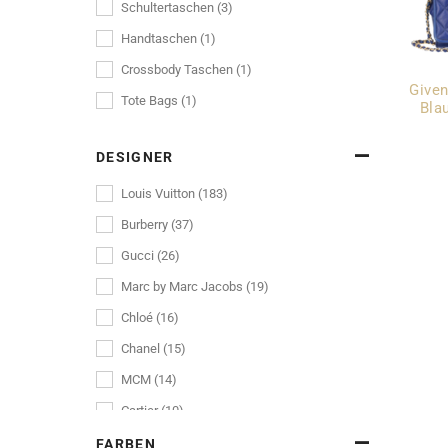
Schultertaschen (3)
Handtaschen (1)
Crossbody Taschen (1)
Given
Tote Bags (1)
Bla
DESIGNER
Louis Vuitton (183)
Burberry (37)
Gucci (26)
Marc by Marc Jacobs (19)
Chloé (16)
Chanel (15)
MCM (14)
Cartier (10)
Dolce & Gabbana (10)
FARBEN