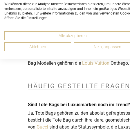
ZUSTAND
Wir können diese zur Analyse unserer Besucherdaten platzieren, um unsere Webs
verbessern, personalisierte Inhalte anzuzeigen und Ihnen ein großartiges Websei
7 Neu und ungebraucht (2)
Erlebnis zu bieten. Für weitere Informationen zu den von uns verwendeten Cooki
öffnen Sie die Einstellungen.
4 Gut (4)
TOTE BAGS
Alle akzeptieren
Ablehnen
Nein, anpassen
Vielseitig und geräumig – Tote Bags für jede Gele
Griffe und bieten viel Stauraum. Hergestellt aus h
Bag Modellen gehören die
Louis Vuitton
Onthego,
HÄUFIG GESTELLTE FRAGEN
Sind Tote Bags bei Luxusmarken noch im Trend?
Ja, Tote Bags gehören zu den absolut gefragtest
besticht die Tote Bag durch ihre klare, geometrisc
von
Gucci
sind absolute Statussymbole, die Luxus 