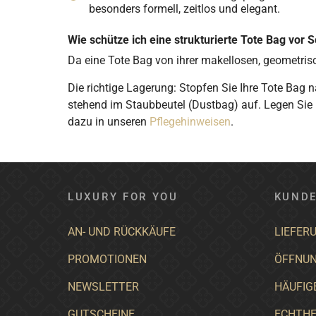
besonders formell, zeitlos und elegant.
Wie schütze ich eine strukturierte Tote Bag vor
Da eine Tote Bag von ihrer makellosen, geometrisc
Die richtige Lagerung: Stopfen Sie Ihre Tote Ba
stehend im Staubbeutel (Dustbag) auf. Legen Sie
dazu in unseren
Pflegehinweisen
.
LUXURY FOR YOU
KUNDE
AN- UND RÜCKKÄUFE
LIEFER
PROMOTIONEN
ÖFFNUN
NEWSLETTER
HÄUFIG
GUTSCHEINE
ECHTHE