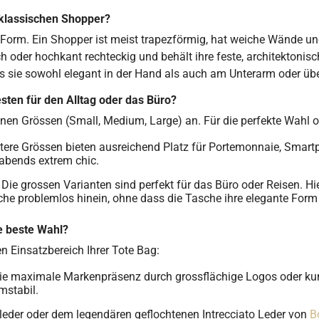
 klassischen Shopper?
d Form. Ein Shopper ist meist trapezförmig, hat weiche Wände und
h oder hochkant rechteckig und behält ihre feste, architektonisc
dass sie sowohl elegant in der Hand als auch am Unterarm oder üb
sten für den Alltag oder das Büro?
nen Grössen (Small, Medium, Large) an. Für die perfekte Wahl o
tere Grössen bieten ausreichend Platz für Portemonnaie, Smartp
abends extrem chic.
Die grossen Varianten sind perfekt für das Büro oder Reisen. Hi
he problemlos hinein, ohne dass die Tasche ihre elegante Form v
ie beste Wahl?
 Einsatzbereich Ihrer Tote Bag:
 die maximale Markenpräsenz durch grossflächige Logos oder ku
mstabil.
leder oder dem legendären geflochtenen Intrecciato Leder von
B