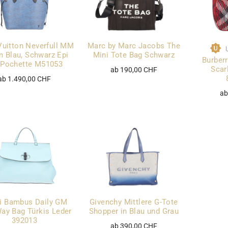
Vuitton Neverfull MM
Marc by Marc Jacobs The
 Blau, Schwarz Epi
Mini Tote Bag Schwarz
Burberr
 Pochette M51053
Scar
ab 190,00 CHF
ab 1.490,00 CHF
ab
i Bambus Daily GM
Givenchy Mittlere G-Tote
ay Bag Türkis Leder
Shopper in Blau und Grau
392013
ab 390,00 CHF