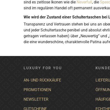
sind es zeitlose Ikonen wie die
Neverfull
, die
Spee
sind im regulären Handel oft permanent ausverkauf
Wie wird der Zustand einer Schultertaschen bei 
Transparenz und Vertrauen stehen bei uns an ober
und jeder Schultertasche penibel und absolut ehrl
getragen verlassen haben) über „Neuwertig“ und „
die eine wunderschöne, charaktervolle Patina auf
LUXURY FOR YOU
KUNDE
AN- UND RÜCKKÄUFE
LIEFER
PROMOTIONEN
ÖFFNUN
NEWSLETTER
HÄUFIG
GUTSCHEINE
ECHTHE