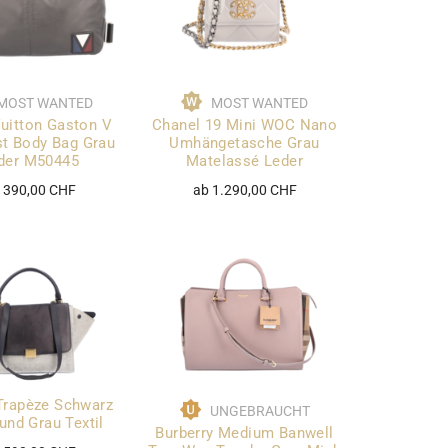
MOST WANTED
MOST WANTED
uitton Gaston V
Chanel 19 Mini WOC Nano
st Body Bag Grau
Umhängetasche Grau
der M50445
Matelassé Leder
 390,00 CHF
ab 1.290,00 CHF
Trapèze Schwarz
UNGEBRAUCHT
und Grau Textil
Burberry Medium Banwell