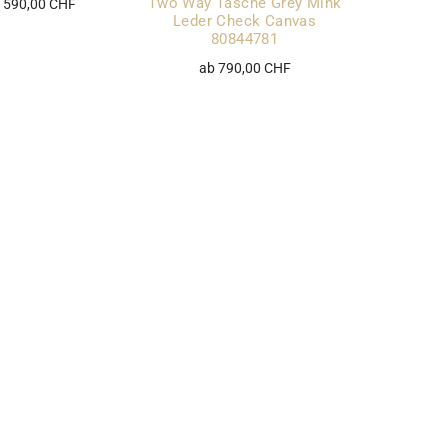
Two Way Tasche Grey Mink
 590,00 CHF
Leder Check Canvas
80844781
ab 790,00 CHF