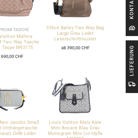
KONTAKT
Chloé Bailey Two Way Bag
PROMI TASCHE
Large Grau Leder
Vuitton Mahina
Laserschnittmuster
PM Two Way Tasche
e Taupe M93175
LIEFERUNG
ab 390,00 CHF
 690,00 CHF
Marc Jacobs Small
Louis Vuitton Mary Kate
t Umhängetasche
Mini Besace Blau Grau
hwarz Gelb Leder
Monogram Mini Lin Idylle