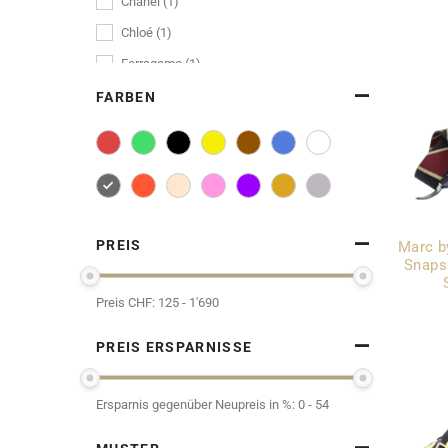
Chanel (1)
Chloé (1)
Ferragamo (1)
Givenchy (1)
FARBEN
Loewe (1)
Yves Saint Laurent (1)
PREIS
Marc b
Snaps
Preis CHF:
125 - 1'690
PREIS ERSPARNISSE
Ersparnis gegenüber Neupreis in %:
0 - 54