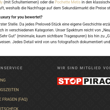
dy
(mit Schulterriemen) oder die
Pochette Metis
in den klassisc
t, weshalb die Nachfrage auf dem Sekundärmarkt die Preise stab
Luxury for you bewertet?
ster Stelle. Da jedes Preloved-Stück eine eigene Geschichte erz
ich in verschiedenen Kategorien. Unser Spektrum reicht von „Neu
Sehr Gut“ (minimale, kaum sichtbare Tragespuren) bis hin zu „
weisen. Jedes Detail wird von uns fotografisch dokumentiert und
NSERVICE
WIR SIND MITGLIED VO
UNG
GSZEITEN
E FRAGEN (FAQ)
ITSCHECK