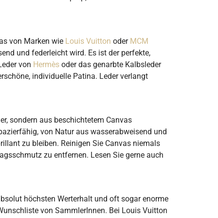
nvas von Marken wie
Louis Vuitton
oder
MCM
 und federleicht wird. Es ist der perfekte,
-Leder von
Hermès
oder das genarbte Kalbsleder
erschöne, individuelle Patina. Leder verlangt
der, sondern aus beschichtetem Canvas
rapazierfähig, von Natur aus wasserabweisend und
rillant zu bleiben. Reinigen Sie Canvas niemals
lltagsschmutz zu entfernen. Lesen Sie gerne auch
 absolut höchsten Werterhalt und oft sogar enorme
Wunschliste von SammlerInnen. Bei Louis Vuitton