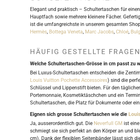
Elegant und praktisch – Schultertaschen für einen 
Hauptfach sowie mehrere kleinere Fächer. Gefertig
ist die umfangreichste in unserem gesamten Sho
Hermès
,
Bottega Veneta
,
Marc Jacobs
,
Chloé
,
Bulg
HÄUFIG GESTELLTE FRAGE
Welche Schultertaschen-Grösse in cm passt zu 
Bei Luxus-Schultertaschen entscheiden die Zentim
Louis Vuitton Pochette Accessoires
) sind die per
Schlüssel und Lippenstift bieten. Für den täglich
Portemonnaie, Kosmetiktäschchen und ein Terminka
Schultertaschen, die Platz für Dokumente oder ein 
Eignen sich grosse Schultertaschen wie die
Loui
Ja, ausserordentlich gut. Die
Neverfull GM
ist ein
schmiegt sie sich perfekt an den Körper an und 
cm). Dank der flexiblen Seitenbänder lässt sich 