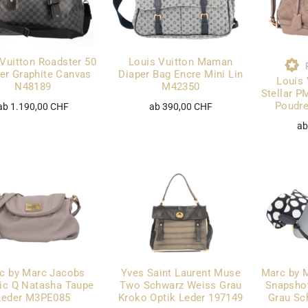
 Vuitton Roadster 50
Louis Vuitton Maman
er Graphite Canvas
Diaper Bag Encre Mini Lin
Louis 
N48189
M42350
Stellar 
Poudr
ab 1.190,00 CHF
ab 390,00 CHF
ab
c by Marc Jacobs
Yves Saint Laurent Muse
Marc by 
ic Q Natasha Taupe
Two Schwarz Weiss Grau
Snapsho
Leder M3PE085
Kroko Optik Leder 197149
Grau Sc