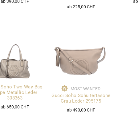
ab 390,00 CHF
ab
ab 225,00 CHF
 Soho Two Way Bag
MOST WANTED
pe Metallic Leder
Gucci Soho Schultertasche
308363
Grau Leder 295175
ab 650,00 CHF
ab 490,00 CHF