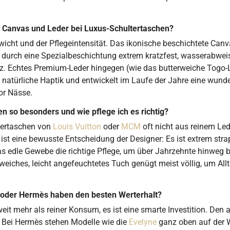
m Canvas und Leder bei Luxus-Schultertaschen?
Gewicht und der Pflegeintensität. Das ikonische beschichtete Ca
urch eine Spezialbeschichtung extrem kratzfest, wasserabweisend
atz. Echtes Premium-Leder hingegen (wie das butterweiche Togo
e, natürliche Haptik und entwickelt im Laufe der Jahre eine wund
or Nässe.
so besonders und wie pflege ich es richtig?
ltertaschen von
Louis Vuitton
oder
MCM
oft nicht aus reinem Le
 ist eine bewusste Entscheidung der Designer: Es ist extrem st
das edle Gewebe die richtige Pflege, um über Jahrzehnte hinweg b
 weiches, leicht angefeuchtetes Tuch genügt meist völlig, um A
 oder Hermès haben den besten Werterhalt?
weit mehr als reiner Konsum, es ist eine smarte Investition. Den
. Bei Hermès stehen Modelle wie die
Evelyne
ganz oben auf der 