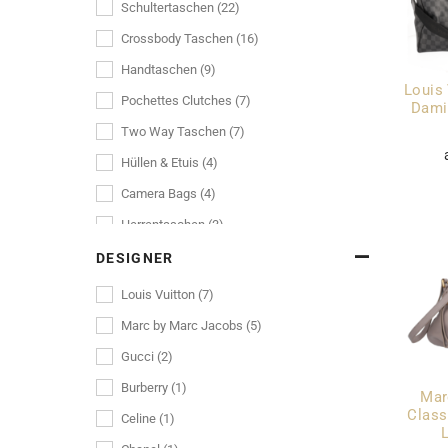
Schultertaschen (22)
Crossbody Taschen (16)
Handtaschen (9)
Louis
Pochettes Clutches (7)
Dami
Two Way Taschen (7)
Hüllen & Etuis (4)
Camera Bags (4)
Herrentaschen (3)
Shopper (2)
DESIGNER
Tote Bags (2)
Louis Vuitton (7)
Messenger (1)
Marc by Marc Jacobs (5)
Reisegepäck (1)
Gucci (2)
Wickeltaschen (1)
Burberry (1)
Mar
Wallet on Chain (1)
Class
Celine (1)
Businesstaschen (1)