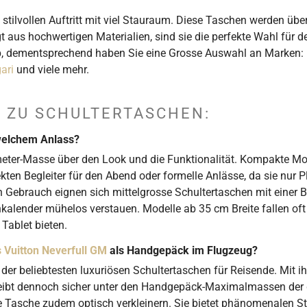
stilvollen Auftritt mit viel Stauraum. Diese Taschen werden übe
t aus hochwertigen Materialien, sind sie die perfekte Wahl für 
p, dementsprechend haben Sie eine Grosse Auswahl an Marken:
ari
und viele mehr.
N ZU SCHULTERTASCHEN:
welchem Anlass?
eter-Masse über den Look und die Funktionalität. Kompakte Mode
fekten Begleiter für den Abend oder formelle Anlässe, da sie nur
en Gebrauch eignen sich mittelgrosse Schultertaschen mit einer B
lender mühelos verstauen. Modelle ab 35 cm Breite fallen oft 
Tablet bieten.
s Vuitton Neverfull GM
als Handgepäck im Flugzeug?
e der beliebtesten luxuriösen Schultertaschen für Reisende. Mit
bleibt dennoch sicher unter den Handgepäck-Maximalmassen der 
die Tasche zudem optisch verkleinern. Sie bietet phänomenalen S