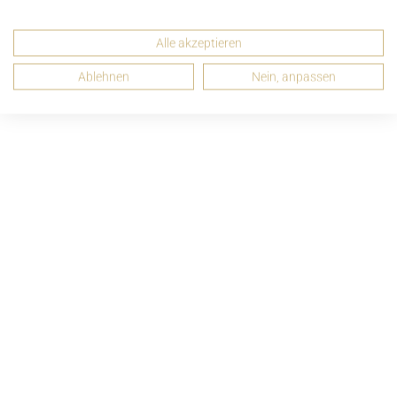
UNGEBRAUCHT
Alle akzeptieren
Burberry Small Bucket Beuteltasche Textil Khaki Grün
80905721
Ablehnen
Nein, anpassen
ab 250,00 CHF