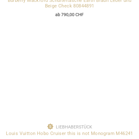
Burberry Mackford Schultertasche Earth Braun Leder und
Beige Check 80844891
ab 790,00 CHF
LIEBHABERSTÜCK
Louis Vuitton Hobo Cruiser this is not Monogram M46241