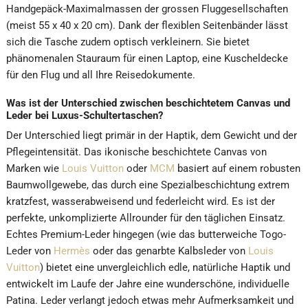
Handgepäck-Maximalmassen der grossen Fluggesellschaften
(meist 55 x 40 x 20 cm). Dank der flexiblen Seitenbänder lässt
sich die Tasche zudem optisch verkleinern. Sie bietet
phänomenalen Stauraum für einen Laptop, eine Kuscheldecke
für den Flug und all Ihre Reisedokumente.
Was ist der Unterschied zwischen beschichtetem Canvas und
Leder bei Luxus-Schultertaschen?
Der Unterschied liegt primär in der Haptik, dem Gewicht und der
Pflegeintensität. Das ikonische beschichtete Canvas von
Marken wie
Louis Vuitton
oder
MCM
basiert auf einem robusten
Baumwollgewebe, das durch eine Spezialbeschichtung extrem
kratzfest, wasserabweisend und federleicht wird. Es ist der
perfekte, unkomplizierte Allrounder für den täglichen Einsatz.
Echtes Premium-Leder hingegen (wie das butterweiche Togo-
Leder von
Hermès
oder das genarbte Kalbsleder von
Louis
Vuitton
) bietet eine unvergleichlich edle, natürliche Haptik und
entwickelt im Laufe der Jahre eine wunderschöne, individuelle
Patina. Leder verlangt jedoch etwas mehr Aufmerksamkeit und