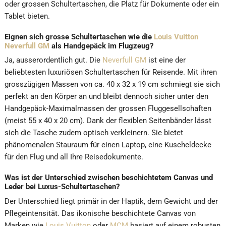
oder grossen Schultertaschen, die Platz für Dokumente oder ein
Tablet bieten.
Eignen sich grosse Schultertaschen wie die
Louis Vuitton
Neverfull GM
als Handgepäck im Flugzeug?
Ja, ausserordentlich gut. Die
Neverfull GM
ist eine der
beliebtesten luxuriösen Schultertaschen für Reisende. Mit ihren
grosszügigen Massen von ca. 40 x 32 x 19 cm schmiegt sie sich
perfekt an den Körper an und bleibt dennoch sicher unter den
Handgepäck-Maximalmassen der grossen Fluggesellschaften
(meist 55 x 40 x 20 cm). Dank der flexiblen Seitenbänder lässt
sich die Tasche zudem optisch verkleinern. Sie bietet
phänomenalen Stauraum für einen Laptop, eine Kuscheldecke
für den Flug und all Ihre Reisedokumente.
Was ist der Unterschied zwischen beschichtetem Canvas und
Leder bei Luxus-Schultertaschen?
Der Unterschied liegt primär in der Haptik, dem Gewicht und der
Pflegeintensität. Das ikonische beschichtete Canvas von
Marken wie
Louis Vuitton
oder
MCM
basiert auf einem robusten