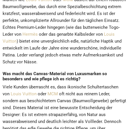
Baumwollgewebe, das durch eine Spezialbeschichtung extrem
kratzfest, wasserabweisend und federleicht wird. Es ist der
perfekte, unkomplizierte Allrounder für den täglichen Einsatz.
Echtes Premium-Leder hingegen (wie das butterweiche Togo-
Leder von
Hermès
oder das genarbte Kalbsleder von
Louis
Vuitton
) bietet eine unvergleichlich edle, natürliche Haptik und
entwickelt im Laufe der Jahre eine wunderschöne, individuelle
Patina. Leder verlangt jedoch etwas mehr Aufmerksamkeit und
Schutz vor Nässe.
Was macht das Canvas-Material von Luxusmarken so
besonders und wie pflege ich es richtig?
Viele Kunden überrascht es, dass ikonische Schultertaschen
von
Louis Vuitton
oder
MCM
oft nicht aus reinem Leder,
sondern aus beschichtetem Canvas (Baumwollgewebe) gefertigt
sind. Dieses Material ist eine bewusste Entscheidung der
Designer: Es ist extrem strapazierfähig, von Natur aus
wasserabweisend und deutlich leichter als Vollleder. Dennoch
benötigt das edle Gewebe die richtige Pflege, um über