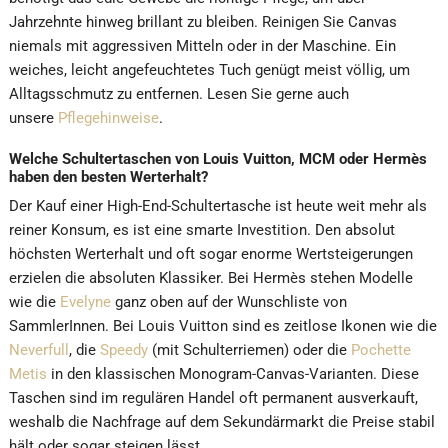
Jahrzehnte hinweg brillant zu bleiben. Reinigen Sie Canvas
niemals mit aggressiven Mitteln oder in der Maschine. Ein
weiches, leicht angefeuchtetes Tuch genügt meist völlig, um
Alltagsschmutz zu entfernen. Lesen Sie gerne auch
unsere
Pflegehinweise
.
Welche Schultertaschen von Louis Vuitton, MCM oder Hermès
haben den besten Werterhalt?
Der Kauf einer High-End-Schultertasche ist heute weit mehr als
reiner Konsum, es ist eine smarte Investition. Den absolut
höchsten Werterhalt und oft sogar enorme Wertsteigerungen
erzielen die absoluten Klassiker. Bei Hermès stehen Modelle
wie die
Evelyne
ganz oben auf der Wunschliste von
SammlerInnen. Bei Louis Vuitton sind es zeitlose Ikonen wie die
Neverfull
, die
Speedy
(mit Schulterriemen) oder die
Pochette
Metis
in den klassischen Monogram-Canvas-Varianten. Diese
Taschen sind im regulären Handel oft permanent ausverkauft,
weshalb die Nachfrage auf dem Sekundärmarkt die Preise stabil
hält oder sogar steigen lässt.