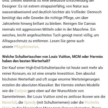
sind. Dieses Material ist eine bewusste Entscheidung der
Designer: Es ist extrem strapazierfähig, von Natur aus
wasserabweisend und deutlich leichter als Vollleder. Dennoch
benötigt das edle Gewebe die richtige Pflege, um über
Jahrzehnte hinweg brillant zu bleiben. Reinigen Sie Canvas
niemals mit aggressiven Mitteln oder in der Maschine. Ein
weiches, leicht angefeuchtetes Tuch genügt meist völlig, um
Alltagsschmutz zu entfernen. Lesen Sie gerne auch
unsere
Pflegehinweise
.
Welche Schultertaschen von Louis Vuitton, MCM oder Hermès
haben den besten Werterhalt?
Der Kauf einer High-End-Schultertasche ist heute weit mehr als
reiner Konsum, es ist eine smarte Investition. Den absolut
höchsten Werterhalt und oft sogar enorme Wertsteigerungen
erzielen die absoluten Klassiker. Bei Hermès stehen Modelle
wie die
Evelyne
ganz oben auf der Wunschliste von
SammlerInnen. Bei Louis Vuitton sind es zeitlose Ikonen wie die
Neverfull
, die
Speedy
(mit Schulterriemen) oder die
Pochette