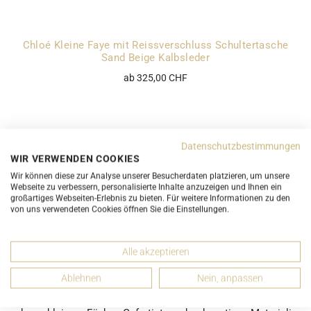
Chloé Kleine Faye mit Reissverschluss Schultertasche
Sand Beige Kalbsleder
ab 325,00 CHF
Datenschutzbestimmungen
Miu Miu Umhängetasche Rosa Mughetto Fell Teddytasche
WIR VERWENDEN COOKIES
5BD046
Wir können diese zur Analyse unserer Besucherdaten platzieren, um unsere
ab 325,00 CHF
Webseite zu verbessern, personalisierte Inhalte anzuzeigen und Ihnen ein
großartiges Webseiten-Erlebnis zu bieten. Für weitere Informationen zu den
von uns verwendeten Cookies öffnen Sie die Einstellungen.
SCHULTERTASCHEN
Alle akzeptieren
Elegant und praktisch – Schultertaschen für einen stilvollen
Ablehnen
Nein, anpassen
Auftritt mit viel Stauraum. Diese Taschen werden über der
Schulter getragen und bieten ein grosses Hauptfach sowie