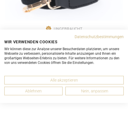
UNGEBRAUCHT
Textil-Schulterriemen Schwarz mit Messingbeschlägen für
Datenschutzbestimmungen
(Reise-) Taschen aller Marken goldfarbene Beschläge
WIR VERWENDEN COOKIES
ab 29,00 CHF
Wir können diese zur Analyse unserer Besucherdaten platzieren, um unsere
Webseite zu verbessern, personalisierte Inhalte anzuzeigen und Ihnen ein
großartiges Webseiten-Erlebnis zu bieten. Für weitere Informationen zu den
von uns verwendeten Cookies öffnen Sie die Einstellungen.
Alle akzeptieren
Ablehnen
Nein, anpassen