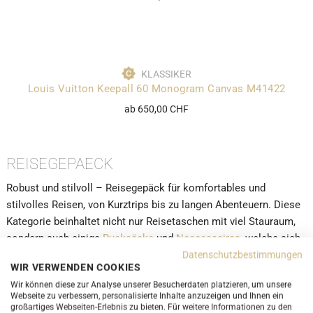
KLASSIKER
Louis Vuitton Keepall 60 Monogram Canvas M41422
ab 650,00 CHF
REISEGEPAECK
Robust und stilvoll – Reisegepäck für komfortables und
stilvolles Reisen, von Kurztrips bis zu langen Abenteuern. Diese
Kategorie beinhaltet nicht nur Reisetaschen mit viel Stauraum,
sondern auch einige
Rucksäcke
und
Neccessaires
, welche sich
besonders zum reisen eignen. In dieser Kategorie finden Sie
Datenschutzbestimmungen
WIR VERWENDEN COOKIES
somit alles, was Sie für Ihre nächste Reise benötigen. Die
Wir können diese zur Analyse unserer Besucherdaten platzieren, um unsere
beliebteste Reisetasche aus unserem Webshop ist die
Louis
Webseite zu verbessern, personalisierte Inhalte anzuzeigen und Ihnen ein
Vuitton
Keepall. Die kleinere Version der Kepall ist die Speedy,
großartiges Webseiten-Erlebnis zu bieten. Für weitere Informationen zu den