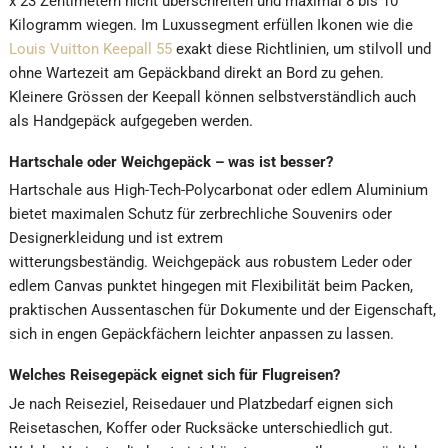
x 23 Zentimetern nicht überschreiten und maximal 8 bis 10
Kilogramm wiegen. Im Luxussegment erfüllen Ikonen wie die
Louis Vuitton Keepall 55
exakt diese Richtlinien, um stilvoll und
ohne Wartezeit am Gepäckband direkt an Bord zu gehen.
Kleinere Grössen der Keepall können selbstverständlich auch
als Handgepäck aufgegeben werden.
Hartschale oder Weichgepäck – was ist besser?
Hartschale aus High-Tech-Polycarbonat oder edlem Aluminium
bietet maximalen Schutz für zerbrechliche Souvenirs oder
Designerkleidung und ist extrem
witterungsbeständig. Weichgepäck aus robustem Leder oder
edlem Canvas punktet hingegen mit Flexibilität beim Packen,
praktischen Aussentaschen für Dokumente und der Eigenschaft,
sich in engen Gepäckfächern leichter anpassen zu lassen.
Welches Reisegepäck eignet sich für Flugreisen?
Je nach Reiseziel, Reisedauer und Platzbedarf eignen sich
Reisetaschen, Koffer oder Rucksäcke unterschiedlich gut.