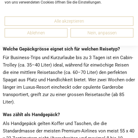
von uns verwendeten Cookies öffnen Sie die Einstellungen.
diese finden Sie in der Kategorie "
Boston Bags
". Auch von
anderen Marken wie
MCM
oder
Gucci
haben wir immer wieder
Reisegepäck im Angebot.
Alle akzeptieren
HÄUFIG GESTELLTE FRAGEN ZU
Ablehnen
Nein, anpassen
REISEGEPÄCK:
Welche Gepäckgrösse eignet sich für welchen Reisetyp?
Für Business-Trips und Kurzurlaube bis zu 3 Tagen ist ein Cabin-
Trolley (ca. 35–40 Liter) ideal, während für einwöchige Reisen
die eine mittlere Reisetasche (ca. 60–70 Liter) den perfekten
Spagat aus Platz und Handlichkeit bietet. Wer zwei Wochen oder
länger im Luxus-Resort eincheckt oder opulente Garderobe
transportiert, greift zur zu einer grossen Reisetasche (ab 85
Liter).
Was zählt als Handgepäck?
Als Handgepäck gelten Koffer und Taschen, die die
Standardmasse der meisten Premium-Airlines von meist 55 x 40