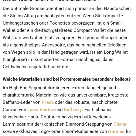
Die optimale Grösse orientiert sich primär an den Handtaschen,
die Sie im Alltag am häufigsten nutzen. Wenn Sie kompakte
Umhängetaschen oder Pochettes bevorzugen, ist ein Small
Wallet oder ein dreifach gefaltetes Compact Wallet die beste
Wahl, um wertvollen Platz zu sparen. Für grosse Shopper oder
als eigenständiges Accessoire, das beim schnellen Erledigen
von Wegen solo in der Hand getragen wird, ist ein Long Wallet
(Langbörse) im konturierten Format unschlagbar, da es
Geldscheine ungefaltet aufnimmt.
Welche Materialien sind bei Portemonnaies besonders beliebt?
Im High-End-Segment dominieren extrem langlebige und
charakterstarke Materialien wie das unverkennbare, kratzfeste
Saffiano-Leder von
Prada
oder das robuste, beschichtete
Canvas von
Louis Vuitton
und
Burberry
. Für Liebhaber
klassischer Haute Couture sind zudem butterweiches
Lammleder mit der ikonischen Diamond-Steppung von
Chanel
sowie exklusives Togo- oder Epsom-Kalbsleder von
Hermès
für