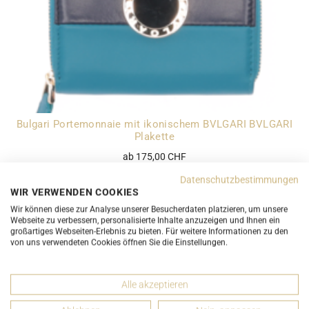
Bulgari Portemonnaie mit ikonischem BVLGARI BVLGARI
Plakette
ab 175,00 CHF
Datenschutzbestimmungen
WIR VERWENDEN COOKIES
Portemonnaies
Wir können diese zur Analyse unserer Besucherdaten platzieren, um unsere
Webseite zu verbessern, personalisierte Inhalte anzuzeigen und Ihnen ein
großartiges Webseiten-Erlebnis zu bieten. Für weitere Informationen zu den
Sind Sie auf der Suche nach einem passenden Portemonnaie?
von uns verwendeten Cookies öffnen Sie die Einstellungen.
Wir haben eine breite Auswahl an Portemonnaies verschiedener
Marken, in unterschiedlichen Grössen, Farben und Styles in
unserem Sortiment. In unserer schönen Auswahl an luxuriösen
Alle akzeptieren
Portemonnaies entspricht bestimmt auch eines Ihren