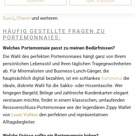
Ablehnen
Nein, anpassen
Bedürfnissen. Unsere Portemonnaies stammen von führenden
Luxusmarken wie
Louis Vuitton
,
Burberry
,
Prada
,
Montblanc
,
Gucci
,
Chanel
und weiteren.
HÄUFIG GESTELLTE FRAGEN ZU
PORTEMONNAIES:
Welches Portemonnaie passt zu meinen Bedürfnissen?
Die Wahl des perfekten Portemonnaies hängt ganz von Ihrem
persönlichen Lebensstil und Ihren täglichen Tragegewohnheiten
ab. Für Minimalisten und Business-Lunch-Gänger, die
hauptsächlich digital bezahlen, ist ein schlankes
Kartenetui
die
ideale, diskrete Wahl für die Sakko- oder Hosentasche. Wer
hingegen Bargeld, Belege und zahlreiche Kundenkarten elegant
verstauen möchte, findet in einem klassischen, umlaufenden
Reissverschluss-Portemonnaie wie der legendären
Zippy Wallet
von
Louis Vuitton
den perfekten und repräsentativen
Alltagsbegleiter.
Welche Grösse sollte ein Portemonnaie haben?