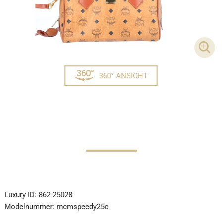
DET
360° ANSICHT
Luxury ID:
862-25028
Modelnummer:
mcmspeedy25c