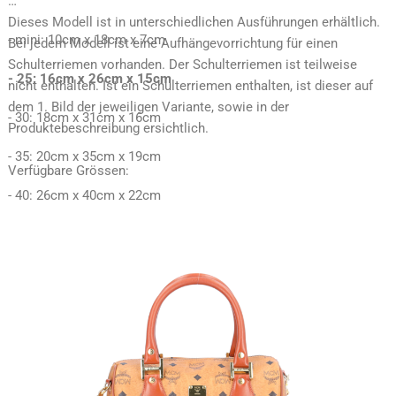
Dieses Modell ist in unterschiedlichen Ausführungen erhältlich.
- mini: 10cm x 18cm x 7cm
Bei jedem Modell ist eine Aufhängevorrichtung für einen
Schulterriemen vorhanden. Der Schulterriemen ist teilweise
- 25: 16cm x 26cm x 15cm
nicht enthalten. Ist ein Schulterriemen enthalten, ist dieser auf
dem 1. Bild der jeweiligen Variante, sowie in der
- 30: 18cm x 31cm x 16cm
Produktebeschreibung ersichtlich.
- 35: 20cm x 35cm x 19cm
Verfügbare Grössen:
- 40: 26cm x 40cm x 22cm