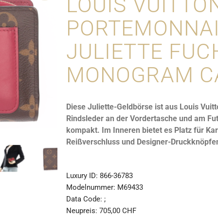
LOUIS VUITTO
PORTEMONNAI
JULIETTE FUC
MONOGRAM C
Diese Juliette-Geldbörse ist aus Louis Vu
Rindsleder an der Vordertasche und am Futte
kompakt. Im Inneren bietet es Platz für K
Reißverschluss und Designer-Druckknöpfe
Luxury ID:
866-36783
Modelnummer:
M69433
Data Code:
;
Neupreis:
705,00 CHF