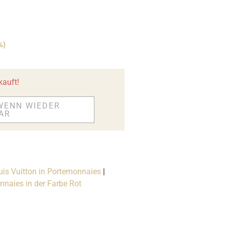
%)
kauft!
WENN WIEDER
AR
uis Vuitton in Portemonnaies
|
naies in der Farbe Rot