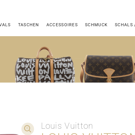
VALS
TASCHEN
ACCESSOIRES
SCHMUCK
SCHALS 
Louis Vuitton
DETAIL-AUFNAHMEN