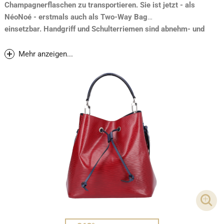
Champagnerflaschen zu transportieren. Sie ist jetzt - als
NéoNoé - erstmals auch als Two-Way Bag
einsetzbar. Handgriff und Schulterriemen sind abnehm- und
austauschbar. Sie überzeugt durch ihr durchdachtes Innenleben
und ist die perfekte City Tasche für die Frau von Heute.
Mehr anzeigen...
DET