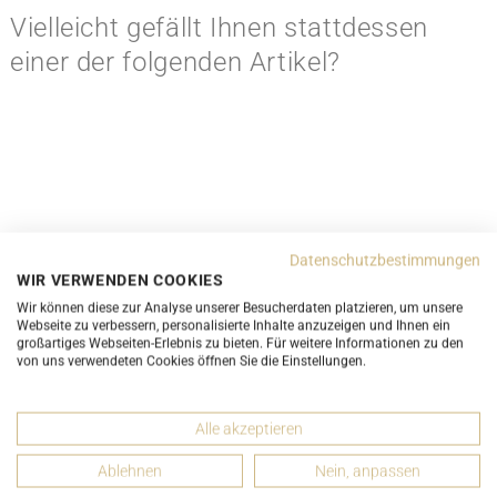
Vielleicht gefällt Ihnen stattdessen
einer der folgenden Artikel?
Datenschutzbestimmungen
WIR VERWENDEN COOKIES
Wir können diese zur Analyse unserer Besucherdaten platzieren, um unsere
Webseite zu verbessern, personalisierte Inhalte anzuzeigen und Ihnen ein
großartiges Webseiten-Erlebnis zu bieten. Für weitere Informationen zu den
Louis Vuitton Alma Damier Ebene Canvas MM
Louis Vu
von uns verwendeten Cookies öffnen Sie die Einstellungen.
N41247
ab 690,00 CHF
Alle akzeptieren
Ablehnen
Nein, anpassen
KLASSIKER