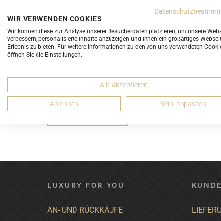
E-Mail-Adresse
Datenschutzbestimm
WIR VERWENDEN COOKIES
Wir können diese zur Analyse unserer Besucherdaten platzieren, um unsere Webs
verbessern, personalisierte Inhalte anzuzeigen und Ihnen ein großartiges Websei
Erlebnis zu bieten. Für weitere Informationen zu den von uns verwendeten Cooki
Passwort
öffnen Sie die Einstellungen.
Alle akzeptieren
Anmelde-Daten speichern
Ablehnen
Nein, anpassen
PASSWORT ZURÜCKSE
ANMELDEN
LUXURY FOR YOU
KUNDE
AN- UND RÜCKKÄUFE
LIEFER