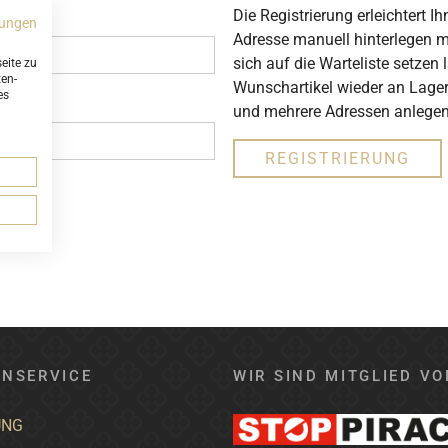
Die Registrierung erleichtert I
ungen
Adresse manuell hinterlegen mü
sich auf die Warteliste setzen
eite zu
ten-
Wunschartikel wieder an Lager
es
und mehrere Adressen anlegen
REGISTRIERUNG
TZEN
NSERVICE
WIR SIND MITGLIED VO
UNG