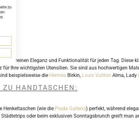
eite zu
ten-
es
hen vereinen Eleganz und Funktionalität für jeden Tag. Diese 
 für Ihre wichtigsten Utensilien. Sie sind aus hochwertigen Mate
ind beispielsweise die
Hermès
Birkin,
Louis Vuitton
Alma, Lady
N ZU HANDTASCHEN:
rte Henkeltaschen (wie die
Prada Galleria
) perfekt, während elega
n, Städtetrips oder beim exklusiven Sonntagsbrunch greift man 