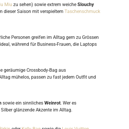
iu Miu
zu sehen) sowie extrem weiche
Slouchy
in dieser Saison mit verspieltem
Taschenschmuck
rliche Personen greifen im Alltag gern zu Grössen
deal, während für Business-Frauen, die Laptops
ine geräumige Crossbody-Bag aus
 Alltag mühelos, passen zu fast jedem Outfit und
n
sowie ein sinnliches
Weinrot
. Wer es
 Silber glänzende Akzente im Alltag.
irkin
oder
Kelly Bag
sowie die
Louis Vuitton