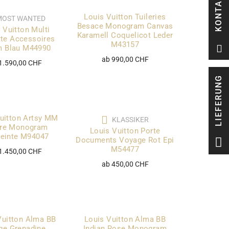
KONTAKT
Louis Vuitton Tuileries
MOST WANTED
Besace Monogram Canvas
 Vuitton Multi
Karamell Coquelicot Leder
te Accessoires
M43157
m Blau M44990
ab 990,00 CHF
1.590,00 CHF
LIEFERUNG
uitton Artsy MM
KLASSIKER
re Monogram
Louis Vuitton Porte
einte M94047
Documents Voyage Rot Epi
M54477
1.450,00 CHF
ab 450,00 CHF
Vuitton Alma BB
Louis Vuitton Alma BB
ge Grenadine
Indian Rose Monogram