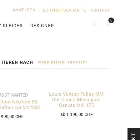
ANMELDEN
|
ECHTHEITSGARANTIE
KONTAKT
0
/ KLEIDER
DESIGNER
TIEREN NACH
Louis Vuitton Pallas MM
MOST WANTED
Rot Cerise Monogram
uitton NéoNoé BB
Canvas M41175
Safran Epi M52853
ab 1.190,00 CHF
 990,00 CHF