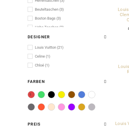
Herrentaschen (3)
Louis
Beuteltaschen (3)
Cle
Boston Bags (3)
Hobo Taschen (2)
Reisegepäck (2)
DESIGNER
Pochettes Clutches (2)
Louis Vuitton (21)
Pochettes (1)
Celine (1)
Shopper (1)
Chloé (1)
Louis
Businesstaschen (1)
Tote Bags (1)
FARBEN
Louis 
PREIS