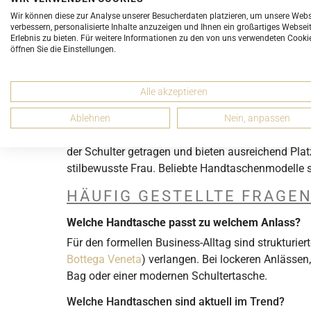
Wir können diese zur Analyse unserer Besucherdaten platzieren, um unsere Webs
AUSZEICHNUNG
verbessern, personalisierte Inhalte anzuzeigen und Ihnen ein großartiges Websei
Erlebnis zu bieten. Für weitere Informationen zu den von uns verwendeten Cooki
Most Wanted (4)
öffnen Sie die Einstellungen.
Klassiker (1)
Alle akzeptieren
HANDTASCHEN
Ablehnen
Nein, anpassen
Ein unverzichtbares Accessoire – unsere Handtasc
der Schulter getragen und bieten ausreichend Platz
stilbewusste Frau. Beliebte Handtaschenmodelle s
HÄUFIG GESTELLTE FRAGE
Welche Handtasche passt zu welchem Anlass?
Für den formellen Business-Alltag sind strukturie
Bottega Veneta
) verlangen. Bei lockeren Anlässe
Bag oder einer modernen Schultertasche.
Welche Handtaschen sind aktuell im Trend?