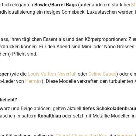
ortlich-eleganten
Bowler/Barrel Bags
(unter anderem stark bei
M
Individualisierung ein riesiges Comeback: Luxustaschen werden 
lass, Ihren täglichen Essentials und den Körperproportionen: Zie
rdrücken können. Für den Abend sind Mini- oder Nano-Grössen i
 cm) Pflicht sind.
pper
(wie die
Louis Vuitton Neverfull
oder
Celine Cabas
) oder e
go-Leder von
Hermès
). Diese Modelle verkraften den turbulenten
beliebt?
hwarz und Beige ablösen, gelten aktuell
tiefes Schokoladenbrau
 Taschen in sattem
Kobaltblau
oder setzt mit Metallic-Modellen in
 Stil verlieren, gelten die
Chanel Classic Flap Bag
, die
Hermès B