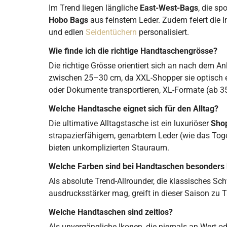
Im Trend liegen längliche
East-West-Bags
, die sp
Hobo Bags
aus feinstem Leder. Zudem feiert die 
und edlen
Seidentüchern
personalisiert.
Wie finde ich die richtige Handtaschengrösse?
Die richtige Grösse orientiert sich an nach dem An
zwischen 25–30 cm, da XXL-Shopper sie optisch e
oder Dokumente transportieren, XL-Formate (ab 35
Welche Handtasche eignet sich für den Alltag?
Die ultimative Alltagstasche ist ein luxuriöser
Sho
strapazierfähigem, genarbtem Leder (wie das To
bieten unkomplizierten Stauraum.
Welche Farben sind bei Handtaschen besonders 
Als absolute Trend-Allrounder, die klassisches Sc
ausdrucksstärker mag, greift in dieser Saison zu
Welche Handtaschen sind zeitlos?
Als unvergängliche Ikonen, die niemals an Wert oder