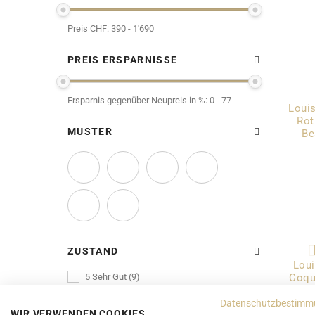
Preis CHF:
390 - 1'690
PREIS ERSPARNISSE
Ersparnis gegenüber Neupreis in %:
0 - 77
Louis
Rot
MUSTER
Be
ZUSTAND
Lou
5 Sehr Gut (9)
Coqu
4 Gut (14)
Datenschutzbestimm
WIR VERWENDEN COOKIES