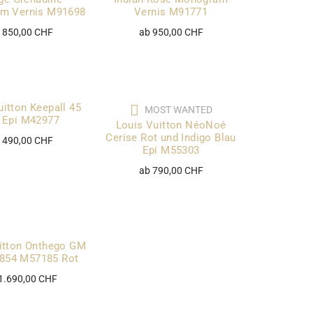
m Vernis M91698
Vernis M91771
 850,00 CHF
ab 950,00 CHF
uitton Keepall 45
MOST WANTED
 Epi M42977
Louis Vuitton NéoNoé
Cerise Rot und Indigo Blau
 490,00 CHF
Epi M55303
ab 790,00 CHF
itton Onthego GM
1854 M57185 Rot
1.690,00 CHF