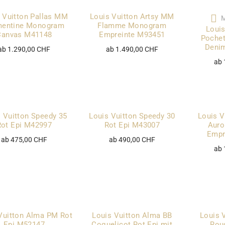
 Vuitton Pallas MM
Louis Vuitton Artsy MM
mentine Monogram
Flamme Monogram
Louis
Canvas M41148
Empreinte M93451
Pochet
Deni
ab 1.290,00 CHF
ab 1.490,00 CHF
ab 
 Vuitton Speedy 35
Louis Vuitton Speedy 30
Louis V
Rot Epi M42997
Rot Epi M43007
Auro
Empr
ab 475,00 CHF
ab 490,00 CHF
ab 
Vuitton Alma PM Rot
Louis Vuitton Alma BB
Louis 
Epi M52147
Coquelicot Rot Epi mit
Rou