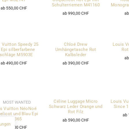
Schulterriemen M41160
Monogra
ab 550,00 CHF
ab 990,00 CHF
ab
 Vuitton Speedy 25
Chloé Drew
Louis V
 Epi silberfarbene
Umhängetasche Rot
Rot
schläge M5903E
Kalbsleder
ab
ab 490,00 CHF
ab 390,00 CHF
Céline Luggage Micro
Louis Vu
MOST WANTED
Schwarz Leder Orange und
Since 
is Vuitton NéoNoé
Rot Filz
elicot und Blau Epi
ab 
M54365
ab 590,00 CHF
ungen
ab 990,00 CHF