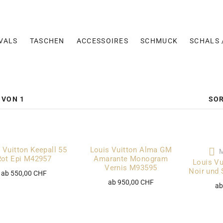
VALS
TASCHEN
ACCESSOIRES
SCHMUCK
SCHALS 
SOR
 VON 1
 Vuitton Keepall 55
Louis Vuitton Alma GM
Rot Epi M42957
Amarante Monogram
Louis V
Vernis M93595
Noir und 
ab 550,00 CHF
ab 950,00 CHF
ab