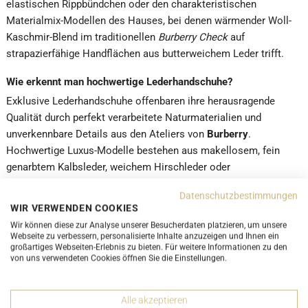
elastischen Rippbündchen oder den charakteristischen
Materialmix-Modellen des Hauses, bei denen wärmender Woll-
Kaschmir-Blend im traditionellen
Burberry Check
auf
strapazierfähige Handflächen aus butterweichem Leder trifft.
Wie erkennt man hochwertige Lederhandschuhe?
Exklusive Lederhandschuhe offenbaren ihre herausragende
Qualität durch perfekt verarbeitete Naturmaterialien und
unverkennbare Details aus den Ateliers von
Burberry
.
Hochwertige Luxus-Modelle bestehen aus makellosem, fein
genarbtem Kalbsleder, weichem Hirschleder oder
ultrageschmeidigem Lambskin, das sich wie eine zweite Haut
Datenschutzbestimmungen
anpasst und eine feine, gleichmässige Oberflächenstruktur
WIR VERWENDEN COOKIES
aufweist. Ein unverkennbares Qualitätsmerkmal ist zudem die
Wir können diese zur Analyse unserer Besucherdaten platzieren, um unsere
präzise Linienführung der Nähte – wie beim aufwendigen
Webseite zu verbessern, personalisierte Inhalte anzuzeigen und Ihnen ein
großartiges Webseiten-Erlebnis zu bieten. Für weitere Informationen zu den
Intarsien-Karomuster aus handgenähten Lederpanels – sowie
von uns verwendeten Cookies öffnen Sie die Einstellungen.
die Verwendung edler Hardware, darunter gravierte
Metalldruckknöpfe oder die unverkennbaren Schliessen in Form
des ikonischen
Equestrian Knight Designs
(EKD) oder des
Alle akzeptieren