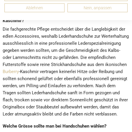
Rocking Horse
„B“ mit antikem Vintage-Finish.
Ablehnen
Nein, anpassen
Wie pflegt man luxuriöse Handschuhe aus Leder oder
Kaschmir?
Die fachgerechte Pflege entscheidet über die Langlebigkeit der
edlen Accessoires, weshalb Lederhandschuhe zur Werterhaltung
ausschliesslich in eine professionelle Lederspezialreinigung
gegeben werden sollten, um die Geschmeidigkeit des Kalbs-
oder Lammschnitts nicht zu gefährden. Die empfindlichen
Futterstoffe sowie reine Strickhandschuhe aus dem ikonischen
Burberry
-Kaschmir vertragen keinerlei Hitze oder Reibung und
sollten schonend gelüftet oder ebenfalls professionell gereinigt
werden, um Pilling und Einlaufen zu verhindern. Nach dem
Tragen sollten Lederhandschuhe sanft in Form gezogen und
flach, trocken sowie vor direktem Sonnenlicht geschützt in ihrer
Originalbox oder Staubbeutel aufbewahrt werden, damit das
Leder atmungsaktiv bleibt und die Farben nicht verblassen.
Welche Grösse sollte man bei Handschuhen wählen?