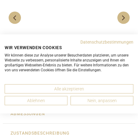
Burberry Tri Bar Cape Poncho Wolle Pear Royal
Burberr
Datenschutzbestimmungen
Gelb Violett
WIR VERWENDEN COOKIES
Wir können diese zur Analyse unserer Besucherdaten platzieren, um unsere
ab 250,00 CHF
Webseite zu verbessern, personalisierte Inhalte anzuzeigen und Ihnen ein
großartiges Webseiten-Erlebnis zu bieten. Für weitere Informationen zu den
von uns verwendeten Cookies öffnen Sie die Einstellungen.
UNGEBRAUCHT
Alle akzeptieren
DETAILS
Ablehnen
Nein, anpassen
ABMESSUNGEN
ZUSTANDSBESCHREIBUNG