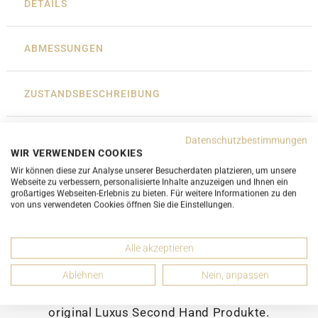
DETAILS
ABMESSUNGEN
ZUSTANDSBESCHREIBUNG
Datenschutzbestimmungen
EMPFEHLEN
WIR VERWENDEN COOKIES
Wir können diese zur Analyse unserer Besucherdaten platzieren, um unsere
Webseite zu verbessern, personalisierte Inhalte anzuzeigen und Ihnen ein
großartiges Webseiten-Erlebnis zu bieten. Für weitere Informationen zu den
von uns verwendeten Cookies öffnen Sie die Einstellungen.
ECHTHEITS-GARANTIE
Alle akzeptieren
Das Schweizer Unternehmen LUXURY
Ablehnen
Nein, anpassen
FOR YOU GmbH mit Sitz in 9056
Gais/AR vertreibt ausschliesslich
original Luxus Second Hand Produkte.