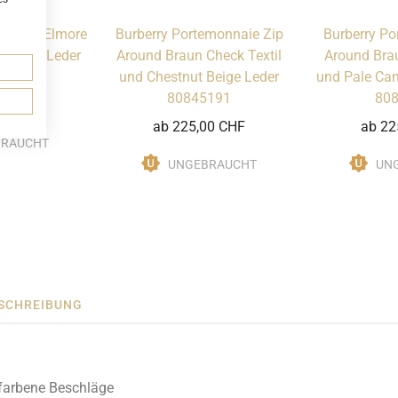
onnaie Elmore
Burberry Portemonnaie Zip
Burberry Po
e Rosa Leder
Around Braun Check Textil
Around Brau
141
und Chestnut Beige Leder
und Pale Ca
80845191
80
00 CHF
ab 225,00 CHF
ab 22
BRAUCHT
UNGEBRAUCHT
UN
SCHREIBUNG
gfarbene Beschläge