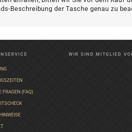
ds-Beschreibung der Tasche genau zu be
NSERVICE
WIR SIND MITGLIED VO
UNG
GSZEITEN
E FRAGEN (FAQ)
ITSCHECK
HINWEISE
KT