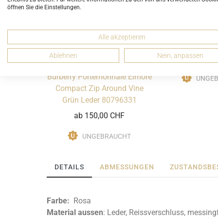
öffnen Sie die Einstellungen.
Burberry Portem
Zip Around Haz
Alle akzeptieren
80796
Ablehnen
Nein, anpassen
ab 150,
Burberry Portemonnaie Elmore
UNGE
Compact Zip Around Vine
Grün Leder 80796331
ab 150,00 CHF
UNGEBRAUCHT
DETAILS
ABMESSUNGEN
ZUSTANDSBE
Farbe:
Rosa
Material aussen
: Leder, Reissverschluss, messin