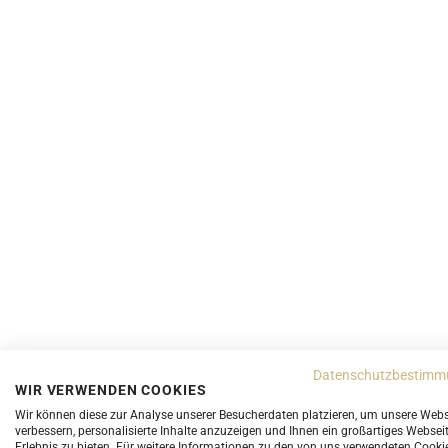
Datenschutzbestimm
WIR VERWENDEN COOKIES
Vielleicht gefällt Ihnen sta
Wir können diese zur Analyse unserer Besucherdaten platzieren, um unsere Webs
verbessern, personalisierte Inhalte anzuzeigen und Ihnen ein großartiges Websei
Erlebnis zu bieten. Für weitere Informationen zu den von uns verwendeten Cooki