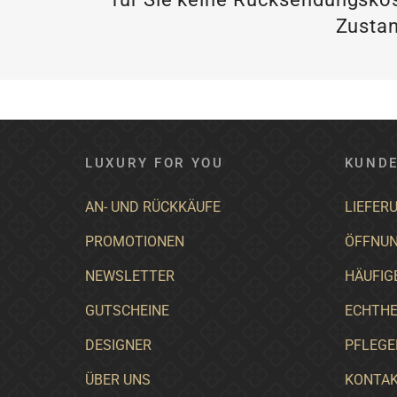
Zustan
LUXURY FOR YOU
KUNDE
AN- UND RÜCKKÄUFE
LIEFER
PROMOTIONEN
ÖFFNUN
NEWSLETTER
HÄUFIG
GUTSCHEINE
ECHTHE
DESIGNER
PFLEGE
ÜBER UNS
KONTA