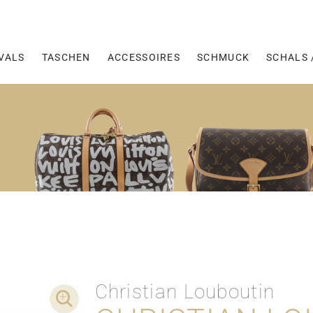
VALS
TASCHEN
ACCESSOIRES
SCHMUCK
SCHALS 
Christian Louboutin
DETAIL-AUFNAHMEN