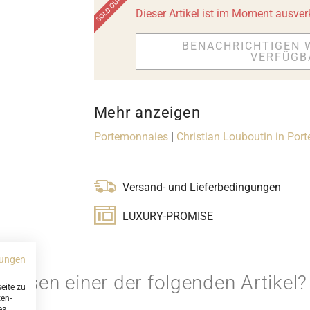
Dieser Artikel ist im Moment ausver
BENACHRICHTIGEN 
VERFÜGB
Mehr anzeigen
Portemonnaies
|
Christian Louboutin in Por
Versand- und Lieferbedingungen
LUXURY-PROMISE
ungen
ttdessen einer der folgenden Artikel?
eite zu
ten-
es