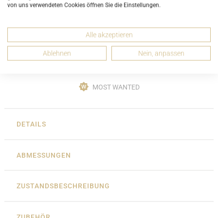
von uns verwendeten Cookies öffnen Sie die Einstellungen.
Alle akzeptieren
Chanel Boy Wallet on Chain Schwarz Leder Lammleder mit
Ketten Schulterriemen
Ablehnen
Nein, anpassen
ab 1.690,00 CHF
MOST WANTED
DETAILS
ABMESSUNGEN
ZUSTANDSBESCHREIBUNG
ZUBEHÖR