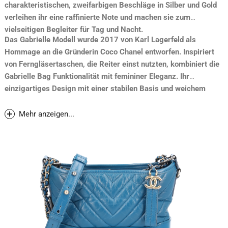
charakteristischen, zweifarbigen Beschläge in Silber und Gold
verleihen ihr eine raffinierte Note und machen sie zum
vielseitigen Begleiter für Tag und Nacht.
Das Gabrielle Modell wurde 2017 von Karl Lagerfeld als
Hommage an die Gründerin Coco Chanel entworfen. Inspiriert
von Ferngläsertaschen, die Reiter einst nutzten, kombiniert die
Gabrielle Bag Funktionalität mit femininer Eleganz. Ihr
einzigartiges Design mit einer stabilen Basis und weichem
Obermaterial sorgt für Tragekomfort und vielseitige Styling-
Möglichkeiten – ob über der Schulter, crossbody oder als
Mehr anzeigen...
doppelte Kette getragen. Ein echter Klassiker für Chanel-
Liebhaberinnen!