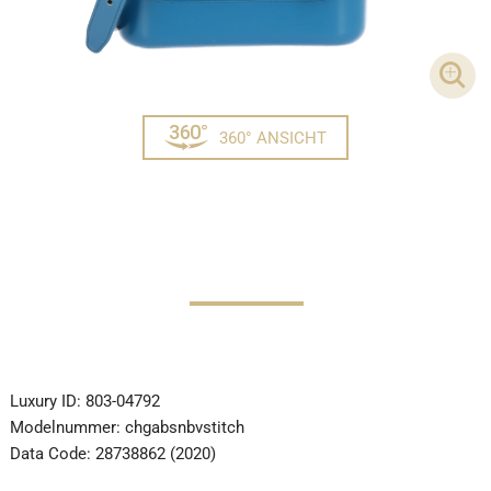
DET
360° ANSICHT
Luxury ID:
803-04792
Modelnummer:
chgabsnbvstitch
Data Code:
28738862 (2020)