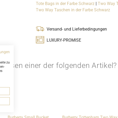
Tote Bags in der Farbe Schwarz
|
Two Way Ta
Two Way Taschen in der Farbe Schwarz
Versand- und Lieferbedingungen
LUXURY-PROMISE
ungen
eite zu
ttdessen einer der folgenden Artikel?
ten-
es
Burberry Small Bucket
Burberry Tottenham Two Way