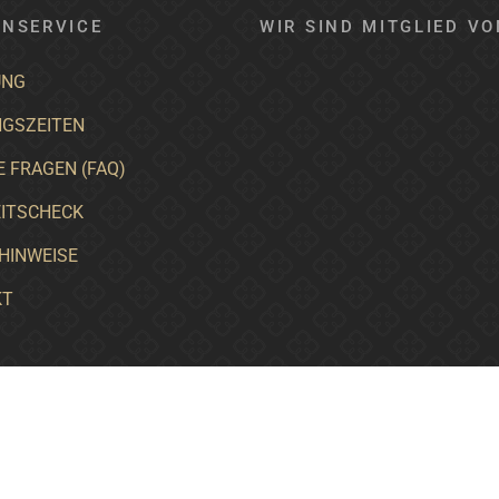
NSERVICE
WIR SIND MITGLIED VO
UNG
GSZEITEN
E FRAGEN (FAQ)
ITSCHECK
HINWEISE
KT