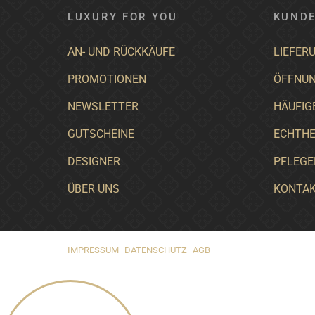
LUXURY FOR YOU
KUNDE
AN- UND RÜCKKÄUFE
LIEFER
PROMOTIONEN
ÖFFNUN
NEWSLETTER
HÄUFIG
GUTSCHEINE
ECHTHE
DESIGNER
PFLEGE
ÜBER UNS
KONTA
IMPRESSUM
DATENSCHUTZ
AGB