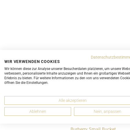
Datenschutzbestimm
WIR VERWENDEN COOKIES
Wir können diese zur Analyse unserer Besucherdaten platzieren, um unsere Webs
Vielleicht gefällt Ihnen sta
verbessern, personalisierte Inhalte anzuzeigen und Ihnen ein großartiges Websei
Erlebnis zu bieten. Für weitere Informationen zu den von uns verwendeten Cooki
öffnen Sie die Einstellungen.
Alle akzeptieren
Ablehnen
Nein, anpassen
Burberry Small Bucket