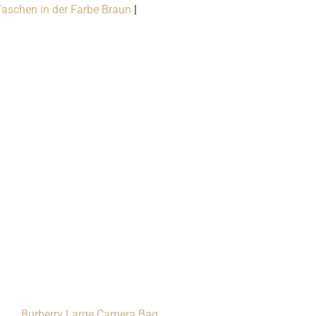
schen in der Farbe Braun
|
Burberry Large Camera Bag