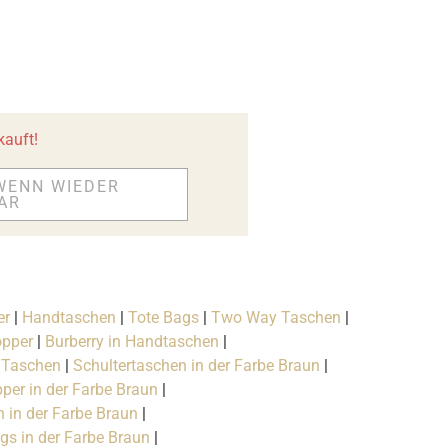
kauft!
WENN WIEDER
AR
er
|
Handtaschen
|
Tote Bags
|
Two Way Taschen
|
opper
|
Burberry in Handtaschen
|
 Taschen
|
Schultertaschen in der Farbe Braun
|
per in der Farbe Braun
|
 in der Farbe Braun
|
gs in der Farbe Braun
|