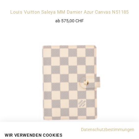
Louis Vuitton Saleya MM Damier Azur Canvas N51185
ab 575,00 CHF
Louis Vuitton Agenda Fonctionnel PM Damier Azur
Datenschutzbestimmungen
Canvas R20706
WIR VERWENDEN COOKIES